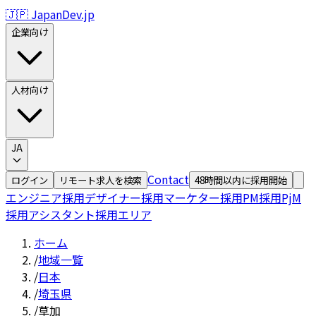
🇯🇵 JapanDev.jp
企業向け
人材向け
JA
Contact
ログイン
リモート求人を検索
48時間以内に採用開始
エンジニア採用
デザイナー採用
マーケター採用
PM採用
PjM
採用
アシスタント採用
エリア
ホーム
/
地域一覧
/
日本
/
埼玉県
/
草加