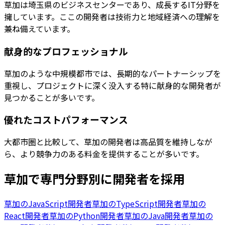
草加は埼玉県のビジネスセンターであり、成長するIT分野を
擁しています。ここの開発者は技術力と地域経済への理解を
兼ね備えています。
献身的なプロフェッショナル
草加のような中規模都市では、長期的なパートナーシップを
重視し、プロジェクトに深く没入する特に献身的な開発者が
見つかることが多いです。
優れたコストパフォーマンス
大都市圏と比較して、草加の開発者は高品質を維持しなが
ら、より競争力のある料金を提供することが多いです。
草加
で専門分野別に開発者を採用
草加
の
JavaScript開発者
草加
の
TypeScript開発者
草加
の
React開発者
草加
の
Python開発者
草加
の
Java開発者
草加
の