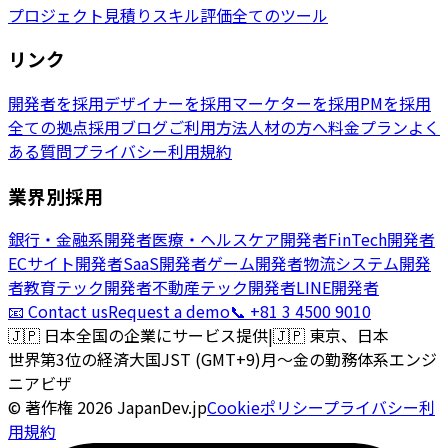
プロジェクト見積り
スキル評価
全てのツール
リンク
開発者を採用
デザイナーを採用
マーケターを採用
PMを採用
全ての拠点
採用ブログ
ご利用方法
人材の方へ
料金プラン
よく
ある質問
プライバシー
利用規約
業界別採用
銀行・金融系開発者
医療・ヘルスケア開発者
FinTech開発者
ECサイト開発者
SaaS開発者
ゲーム開発者
物流システム開発
者
教育テック開発者
不動産テック開発者
LINE開発者
📧 Contact us
Request a demo
📞 +81 3 4500 9010
🇯🇵
日本全国の企業にサービス提供
|
🇯🇵
東京、日本
世界第3位の経済大国
JST (GMT+9)
月〜金の勤務体系
エンジ
ニアビザ
© 著作権
2026
JapanDev.jp
Cookieポリシー
プライバシー
利
用規約