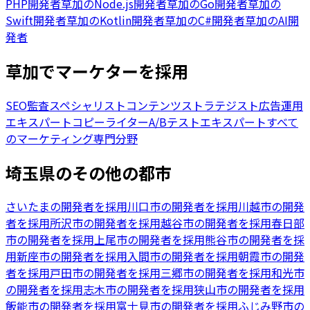
PHP開発者
草加
の
Node.js開発者
草加
の
Go開発者
草加
の
Swift開発者
草加
の
Kotlin開発者
草加
の
C#開発者
草加
の
AI開
発者
草加でマーケターを採用
SEO監査スペシャリスト
コンテンツストラテジスト
広告運用
エキスパート
コピーライター
A/Bテストエキスパート
すべて
のマーケティング専門分野
埼玉県のその他の都市
さいたまの開発者を採用
川口市の開発者を採用
川越市の開発
者を採用
所沢市の開発者を採用
越谷市の開発者を採用
春日部
市の開発者を採用
上尾市の開発者を採用
熊谷市の開発者を採
用
新座市の開発者を採用
入間市の開発者を採用
朝霞市の開発
者を採用
戸田市の開発者を採用
三郷市の開発者を採用
和光市
の開発者を採用
志木市の開発者を採用
狭山市の開発者を採用
飯能市の開発者を採用
富士見市の開発者を採用
ふじみ野市の