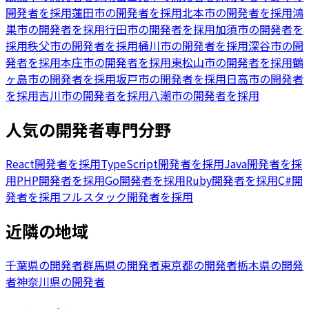
開発者を採用
蓮田市の開発者を採用
北本市の開発者を採用
鴻
巣市の開発者を採用
行田市の開発者を採用
加須市の開発者を
採用
秩父市の開発者を採用
桶川市の開発者を採用
深谷市の開
発者を採用
本庄市の開発者を採用
東松山市の開発者を採用
鶴
ヶ島市の開発者を採用
坂戸市の開発者を採用
日高市の開発者
を採用
吉川市の開発者を採用
八潮市の開発者を採用
人気の開発者専門分野
React開発者を採用
TypeScript開発者を採用
Java開発者を採
用
PHP開発者を採用
Go開発者を採用
Ruby開発者を採用
C#開
発者を採用
フルスタック開発者を採用
近隣の地域
千葉県の開発者
群馬県の開発者
東京都の開発者
栃木県の開発
者
神奈川県の開発者