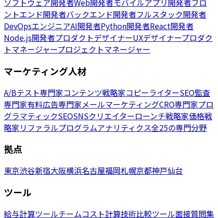
ソフトウェア開発者
Web開発者
モバイルアプリ開発者
フロ
ントエンド開発者
バックエンド開発者
フルスタック開発者
DevOpsエンジニア
AI開発者
Python開発者
React開発者
Node.js開発者
プロダクトデザイナー
UXデザイナー
プロダク
トマネージャー
プロジェクトマネージャー
マーケティング人材
A/Bテスト専門家
コンテンツ戦略家
コピーライター
SEO監査
専門家
有料広告専門家
メールマーケティング
CRO専門家
プロ
グラマティックSEO
SNSクリエイター
ローンチ戦略家
価格戦
略家
リファラルプログラム
アナリティクス
全25の専門分野
拠点
東京
渋谷
新宿
大阪
横浜
名古屋
福岡
札幌
京都
神戸
仙台
ツール
給与計算ツール
チームコスト計算
技術比較ツール
面接質問集