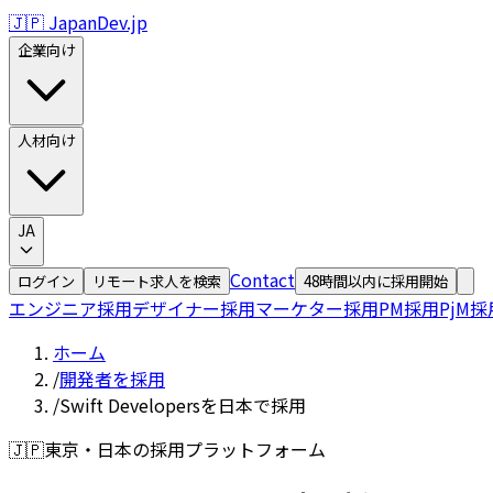
🇯🇵 JapanDev.jp
企業向け
人材向け
JA
Contact
ログイン
リモート求人を検索
48時間以内に採用開始
エンジニア採用
デザイナー採用
マーケター採用
PM採用
PjM採
ホーム
/
開発者を採用
/
Swift Developersを日本で採用
🇯🇵
東京・日本の採用プラットフォーム