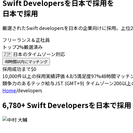
Swift Developersを日本で採用を
日本で採用
厳選されたSwift developersを日本の企業向けに採用
フリーランス＆正社員
トップ2%厳選済み
🇯🇵 日本のタイムゾーン対応
48時間以内にマッチング
採用成功まで$0
10,000件以上の採用実績
評価 4.8/5
満足度97%
48時間マッチ
競争力のあるテック給与
JST (GMT+9) タイムゾーン
200以
Home
/
developers
6,780+ Swift Developersを日