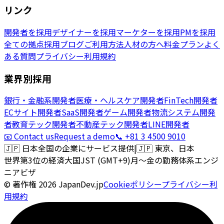
リンク
開発者を採用
デザイナーを採用
マーケターを採用
PMを採用
全ての拠点
採用ブログ
ご利用方法
人材の方へ
料金プラン
よく
ある質問
プライバシー
利用規約
業界別採用
銀行・金融系開発者
医療・ヘルスケア開発者
FinTech開発者
ECサイト開発者
SaaS開発者
ゲーム開発者
物流システム開発
者
教育テック開発者
不動産テック開発者
LINE開発者
📧 Contact us
Request a demo
📞 +81 3 4500 9010
🇯🇵
日本全国の企業にサービス提供
|
🇯🇵
東京、日本
世界第3位の経済大国
JST (GMT+9)
月〜金の勤務体系
エンジ
ニアビザ
© 著作権
2026
JapanDev.jp
Cookieポリシー
プライバシー
利
用規約