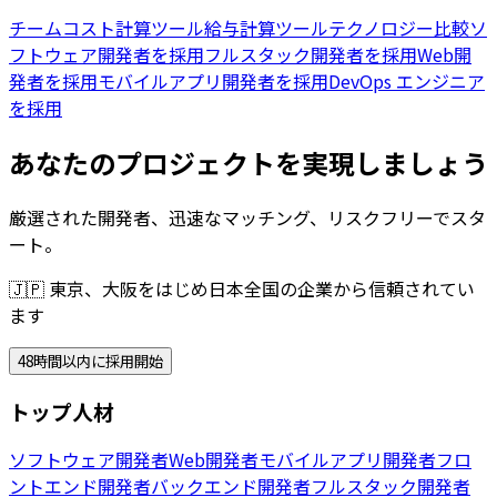
チームコスト計算ツール
給与計算ツール
テクノロジー比較
ソ
フトウェア開発者を採用
フルスタック開発者を採用
Web開
発者を採用
モバイルアプリ開発者を採用
DevOps エンジニア
を採用
あなたのプロジェクトを実現しましょう
厳選された開発者、迅速なマッチング、リスクフリーでスタ
ート。
🇯🇵
東京、大阪をはじめ日本全国の企業から信頼されてい
ます
48時間以内に採用開始
トップ人材
ソフトウェア開発者
Web開発者
モバイルアプリ開発者
フロ
ントエンド開発者
バックエンド開発者
フルスタック開発者