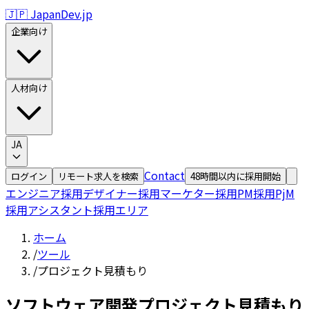
🇯🇵 JapanDev.jp
企業向け
人材向け
JA
Contact
ログイン
リモート求人を検索
48時間以内に採用開始
エンジニア採用
デザイナー採用
マーケター採用
PM採用
PjM
採用
アシスタント採用
エリア
ホーム
/
ツール
/
プロジェクト見積もり
ソフトウェア開発プロジェクト見積もり