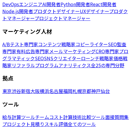
DevOpsエンジニア
AI開発者
Python開発者
React開発者
Node.js開発者
プロダクトデザイナー
UXデザイナー
プロダク
トマネージャー
プロジェクトマネージャー
マーケティング人材
A/Bテスト専門家
コンテンツ戦略家
コピーライター
SEO監査
専門家
有料広告専門家
メールマーケティング
CRO専門家
プロ
グラマティックSEO
SNSクリエイター
ローンチ戦略家
価格戦
略家
リファラルプログラム
アナリティクス
全25の専門分野
拠点
東京
渋谷
新宿
大阪
横浜
名古屋
福岡
札幌
京都
神戸
仙台
ツール
給与計算ツール
チームコスト計算
技術比較ツール
面接質問集
プロジェクト見積り
スキル評価
全てのツール