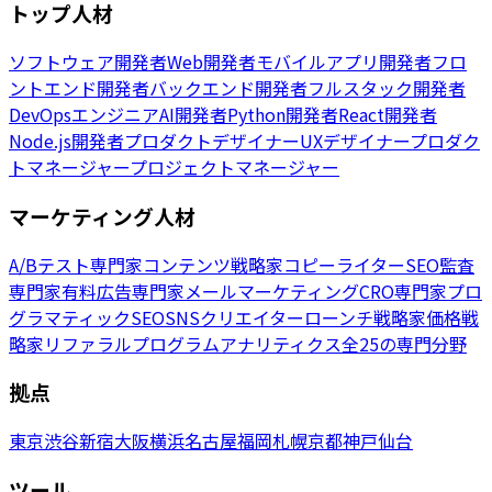
トップ人材
ソフトウェア開発者
Web開発者
モバイルアプリ開発者
フロ
ントエンド開発者
バックエンド開発者
フルスタック開発者
DevOpsエンジニア
AI開発者
Python開発者
React開発者
Node.js開発者
プロダクトデザイナー
UXデザイナー
プロダク
トマネージャー
プロジェクトマネージャー
マーケティング人材
A/Bテスト専門家
コンテンツ戦略家
コピーライター
SEO監査
専門家
有料広告専門家
メールマーケティング
CRO専門家
プロ
グラマティックSEO
SNSクリエイター
ローンチ戦略家
価格戦
略家
リファラルプログラム
アナリティクス
全25の専門分野
拠点
東京
渋谷
新宿
大阪
横浜
名古屋
福岡
札幌
京都
神戸
仙台
ツール