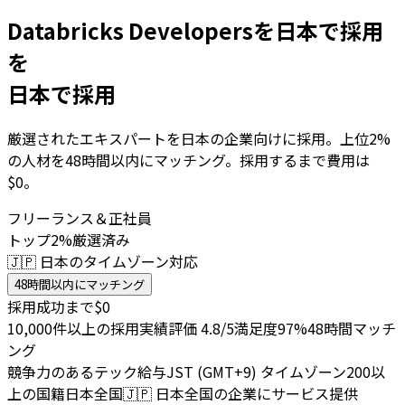
Databricks Developersを日本で採用
を
日本で採用
厳選されたエキスパートを日本の企業向けに採用。上位2%
の人材を48時間以内にマッチング。採用するまで費用は
$0。
フリーランス＆正社員
トップ2%厳選済み
🇯🇵 日本のタイムゾーン対応
48時間以内にマッチング
採用成功まで$0
10,000件以上の採用実績
評価 4.8/5
満足度97%
48時間マッチ
ング
競争力のあるテック給与
JST (GMT+9) タイムゾーン
200以
上の国籍
日本全国
🇯🇵
日本全国の企業にサービス提供