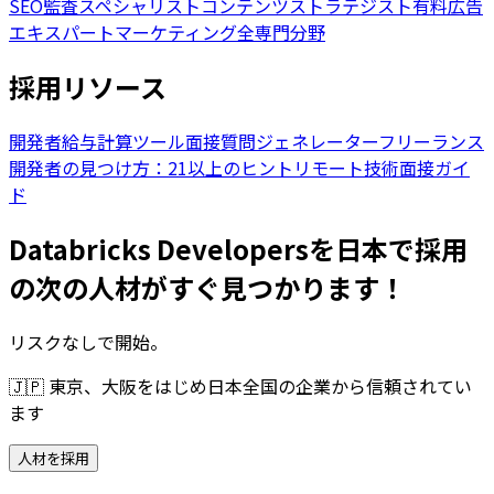
SEO監査スペシャリスト
コンテンツストラテジスト
有料広告
エキスパート
マーケティング全専門分野
採用リソース
開発者給与計算ツール
面接質問ジェネレーター
フリーランス
開発者の見つけ方：21以上のヒント
リモート技術面接ガイ
ド
Databricks Developersを日本で採用
の次の人材がすぐ見つかります！
リスクなしで開始。
🇯🇵
東京、大阪をはじめ日本全国の企業から信頼されてい
ます
人材を採用