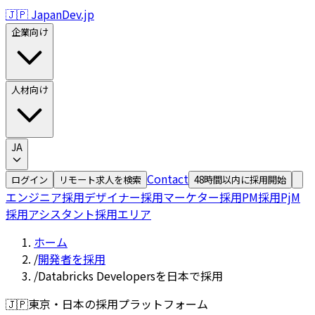
🇯🇵 JapanDev.jp
企業向け
人材向け
JA
Contact
ログイン
リモート求人を検索
48時間以内に採用開始
エンジニア採用
デザイナー採用
マーケター採用
PM採用
PjM
採用
アシスタント採用
エリア
ホーム
/
開発者を採用
/
Databricks Developersを日本で採用
🇯🇵
東京・日本の採用プラットフォーム