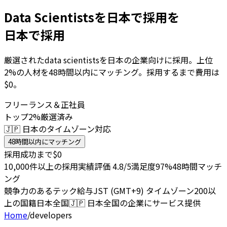
Data Scientistsを日本で採用を
日本で採用
厳選されたdata scientistsを日本の企業向けに採用。上位
2%の人材を48時間以内にマッチング。採用するまで費用は
$0。
フリーランス＆正社員
トップ2%厳選済み
🇯🇵 日本のタイムゾーン対応
48時間以内にマッチング
採用成功まで$0
10,000件以上の採用実績
評価 4.8/5
満足度97%
48時間マッチ
ング
競争力のあるテック給与
JST (GMT+9) タイムゾーン
200以
上の国籍
日本全国
🇯🇵
日本全国の企業にサービス提供
Home
/
developers