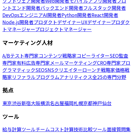
ソフトウェア開発者
Web開発者
モバイルアプリ開発者
フロ
ントエンド開発者
バックエンド開発者
フルスタック開発者
DevOpsエンジニア
AI開発者
Python開発者
React開発者
Node.js開発者
プロダクトデザイナー
UXデザイナー
プロダク
トマネージャー
プロジェクトマネージャー
マーケティング人材
A/Bテスト専門家
コンテンツ戦略家
コピーライター
SEO監査
専門家
有料広告専門家
メールマーケティング
CRO専門家
プロ
グラマティックSEO
SNSクリエイター
ローンチ戦略家
価格戦
略家
リファラルプログラム
アナリティクス
全25の専門分野
拠点
東京
渋谷
新宿
大阪
横浜
名古屋
福岡
札幌
京都
神戸
仙台
ツール
給与計算ツール
チームコスト計算
技術比較ツール
面接質問集