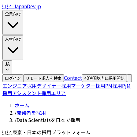
🇯🇵 JapanDev.jp
企業向け
人材向け
JA
Contact
ログイン
リモート求人を検索
48時間以内に採用開始
エンジニア採用
デザイナー採用
マーケター採用
PM採用
PjM
採用
アシスタント採用
エリア
ホーム
/
開発者を採用
/
Data Scientistsを日本で採用
🇯🇵
東京・日本の採用プラットフォーム