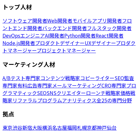
トップ人材
ソフトウェア開発者
Web開発者
モバイルアプリ開発者
フロ
ントエンド開発者
バックエンド開発者
フルスタック開発者
DevOpsエンジニア
AI開発者
Python開発者
React開発者
Node.js開発者
プロダクトデザイナー
UXデザイナー
プロダク
トマネージャー
プロジェクトマネージャー
マーケティング人材
A/Bテスト専門家
コンテンツ戦略家
コピーライター
SEO監査
専門家
有料広告専門家
メールマーケティング
CRO専門家
プロ
グラマティックSEO
SNSクリエイター
ローンチ戦略家
価格戦
略家
リファラルプログラム
アナリティクス
全25の専門分野
拠点
東京
渋谷
新宿
大阪
横浜
名古屋
福岡
札幌
京都
神戸
仙台