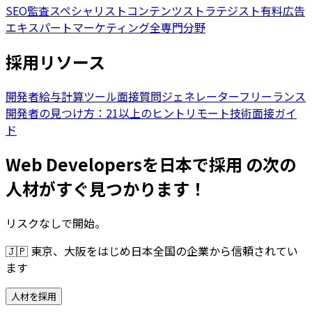
SEO監査スペシャリスト
コンテンツストラテジスト
有料広告
エキスパート
マーケティング全専門分野
採用リソース
開発者給与計算ツール
面接質問ジェネレーター
フリーランス
開発者の見つけ方：21以上のヒント
リモート技術面接ガイ
ド
Web Developersを日本で採用 の次の
人材がすぐ見つかります！
リスクなしで開始。
🇯🇵
東京、大阪をはじめ日本全国の企業から信頼されてい
ます
人材を採用