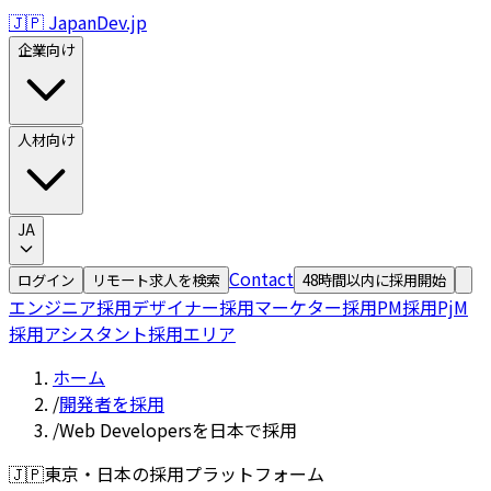
🇯🇵 JapanDev.jp
企業向け
人材向け
JA
Contact
ログイン
リモート求人を検索
48時間以内に採用開始
エンジニア採用
デザイナー採用
マーケター採用
PM採用
PjM
採用
アシスタント採用
エリア
ホーム
/
開発者を採用
/
Web Developersを日本で採用
🇯🇵
東京・日本の採用プラットフォーム