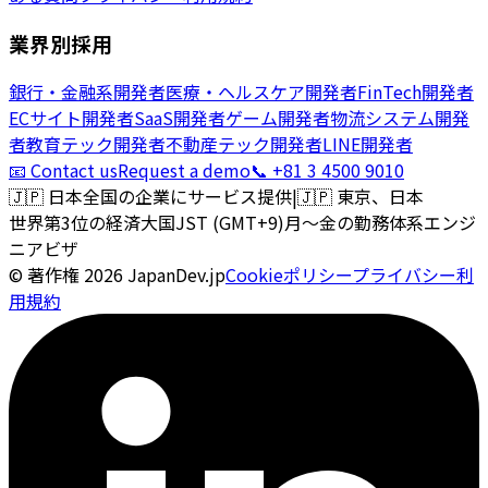
業界別採用
銀行・金融系開発者
医療・ヘルスケア開発者
FinTech開発者
ECサイト開発者
SaaS開発者
ゲーム開発者
物流システム開発
者
教育テック開発者
不動産テック開発者
LINE開発者
📧 Contact us
Request a demo
📞 +81 3 4500 9010
🇯🇵
日本全国の企業にサービス提供
|
🇯🇵
東京、日本
世界第3位の経済大国
JST (GMT+9)
月〜金の勤務体系
エンジ
ニアビザ
© 著作権
2026
JapanDev.jp
Cookieポリシー
プライバシー
利
用規約