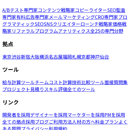
A/Bテスト専門家
コンテンツ戦略家
コピーライター
SEO監査
専門家
有料広告専門家
メールマーケティング
CRO専門家
プロ
グラマティックSEO
SNSクリエイター
ローンチ戦略家
価格戦
略家
リファラルプログラム
アナリティクス
全25の専門分野
拠点
東京
渋谷
新宿
大阪
横浜
名古屋
福岡
札幌
京都
神戸
仙台
ツール
給与計算ツール
チームコスト計算
技術比較ツール
面接質問集
プロジェクト見積り
スキル評価
全てのツール
リンク
開発者を採用
デザイナーを採用
マーケターを採用
PMを採用
全ての拠点
採用ブログ
ご利用方法
人材の方へ
料金プラン
よく
ある質問
プライバシー
利用規約