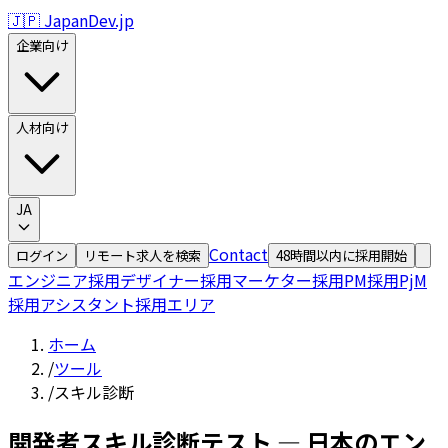
🇯🇵 JapanDev.jp
企業向け
人材向け
JA
Contact
ログイン
リモート求人を検索
48時間以内に採用開始
エンジニア採用
デザイナー採用
マーケター採用
PM採用
PjM
採用
アシスタント採用
エリア
ホーム
/
ツール
/
スキル診断
開発者スキル診断テスト — 日本のエン