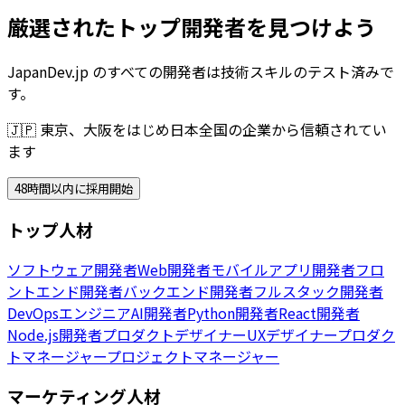
厳選されたトップ開発者を見つけよう
JapanDev.jp のすべての開発者は技術スキルのテスト済みで
す。
🇯🇵
東京、大阪をはじめ日本全国の企業から信頼されてい
ます
48時間以内に採用開始
トップ人材
ソフトウェア開発者
Web開発者
モバイルアプリ開発者
フロ
ントエンド開発者
バックエンド開発者
フルスタック開発者
DevOpsエンジニア
AI開発者
Python開発者
React開発者
Node.js開発者
プロダクトデザイナー
UXデザイナー
プロダク
トマネージャー
プロジェクトマネージャー
マーケティング人材