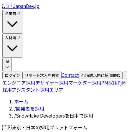
🇯🇵 JapanDev.jp
企業向け
人材向け
JA
Contact
ログイン
リモート求人を検索
48時間以内に採用開始
エンジニア採用
デザイナー採用
マーケター採用
PM採用
PjM
採用
アシスタント採用
エリア
ホーム
/
開発者を採用
/
Snowflake Developersを日本で採用
🇯🇵
東京・日本の採用プラットフォーム