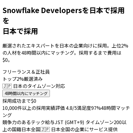
Snowflake Developersを日本で採用
を
日本で採用
厳選されたエキスパートを日本の企業向けに採用。上位2%
の人材を48時間以内にマッチング。採用するまで費用は
$0。
フリーランス＆正社員
トップ2%厳選済み
🇯🇵 日本のタイムゾーン対応
48時間以内にマッチング
採用成功まで$0
10,000件以上の採用実績
評価 4.8/5
満足度97%
48時間マッチ
ング
競争力のあるテック給与
JST (GMT+9) タイムゾーン
200以
上の国籍
日本全国
🇯🇵
日本全国の企業にサービス提供