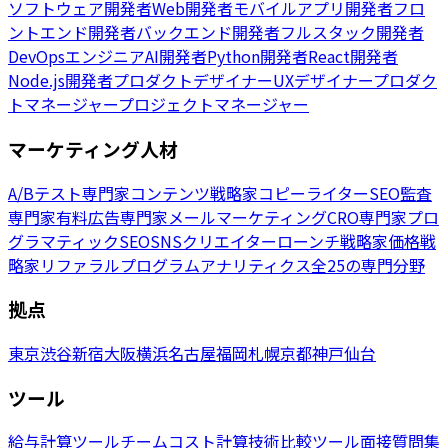
ソフトウェア開発者
Web開発者
モバイルアプリ開発者
フロ
ントエンド開発者
バックエンド開発者
フルスタック開発者
DevOpsエンジニア
AI開発者
Python開発者
React開発者
Node.js開発者
プロダクトデザイナー
UXデザイナー
プロダク
トマネージャー
プロジェクトマネージャー
マーケティング人材
A/Bテスト専門家
コンテンツ戦略家
コピーライター
SEO監査
専門家
有料広告専門家
メールマーケティング
CRO専門家
プロ
グラマティックSEO
SNSクリエイター
ローンチ戦略家
価格戦
略家
リファラルプログラム
アナリティクス
全25の専門分野
拠点
東京
渋谷
新宿
大阪
横浜
名古屋
福岡
札幌
京都
神戸
仙台
ツール
給与計算ツール
チームコスト計算
技術比較ツール
面接質問集