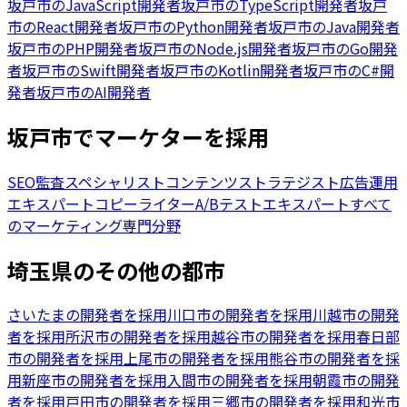
坂戸市
の
JavaScript開発者
坂戸市
の
TypeScript開発者
坂戸
市
の
React開発者
坂戸市
の
Python開発者
坂戸市
の
Java開発者
坂戸市
の
PHP開発者
坂戸市
の
Node.js開発者
坂戸市
の
Go開発
者
坂戸市
の
Swift開発者
坂戸市
の
Kotlin開発者
坂戸市
の
C#開
発者
坂戸市
の
AI開発者
坂戸市でマーケターを採用
SEO監査スペシャリスト
コンテンツストラテジスト
広告運用
エキスパート
コピーライター
A/Bテストエキスパート
すべて
のマーケティング専門分野
埼玉県のその他の都市
さいたまの開発者を採用
川口市の開発者を採用
川越市の開発
者を採用
所沢市の開発者を採用
越谷市の開発者を採用
春日部
市の開発者を採用
上尾市の開発者を採用
熊谷市の開発者を採
用
新座市の開発者を採用
入間市の開発者を採用
朝霞市の開発
者を採用
戸田市の開発者を採用
三郷市の開発者を採用
和光市