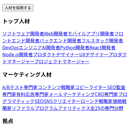
人材を採用する
トップ人材
ソフトウェア開発者
Web開発者
モバイルアプリ開発者
フロ
ントエンド開発者
バックエンド開発者
フルスタック開発者
DevOpsエンジニア
AI開発者
Python開発者
React開発者
Node.js開発者
プロダクトデザイナー
UXデザイナー
プロダク
トマネージャー
プロジェクトマネージャー
マーケティング人材
A/Bテスト専門家
コンテンツ戦略家
コピーライター
SEO監査
専門家
有料広告専門家
メールマーケティング
CRO専門家
プロ
グラマティックSEO
SNSクリエイター
ローンチ戦略家
価格戦
略家
リファラルプログラム
アナリティクス
全25の専門分野
拠点