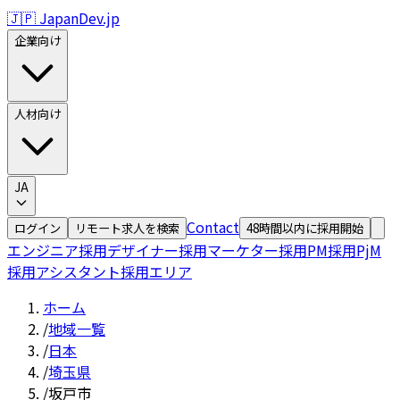
🇯🇵 JapanDev.jp
企業向け
人材向け
JA
Contact
ログイン
リモート求人を検索
48時間以内に採用開始
エンジニア採用
デザイナー採用
マーケター採用
PM採用
PjM
採用
アシスタント採用
エリア
ホーム
/
地域一覧
/
日本
/
埼玉県
/
坂戸市