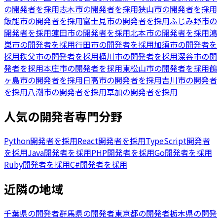
の開発者を採用
志木市の開発者を採用
狭山市の開発者を採用
飯能市の開発者を採用
富士見市の開発者を採用
ふじみ野市の
開発者を採用
蓮田市の開発者を採用
北本市の開発者を採用
鴻
巣市の開発者を採用
行田市の開発者を採用
加須市の開発者を
採用
秩父市の開発者を採用
桶川市の開発者を採用
深谷市の開
発者を採用
本庄市の開発者を採用
東松山市の開発者を採用
鶴
ヶ島市の開発者を採用
日高市の開発者を採用
吉川市の開発者
を採用
八潮市の開発者を採用
草加の開発者を採用
人気の開発者専門分野
Python開発者を採用
React開発者を採用
TypeScript開発者
を採用
Java開発者を採用
PHP開発者を採用
Go開発者を採用
Ruby開発者を採用
C#開発者を採用
近隣の地域
千葉県の開発者
群馬県の開発者
東京都の開発者
栃木県の開発