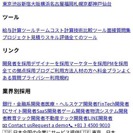
東京
渋谷
新宿
大阪
横浜
名古屋
福岡
札幌
京都
神戸
仙台
ツール
給与計算ツール
チームコスト計算
技術比較ツール
面接質問集
プロジェクト見積り
スキル評価
全てのツール
リンク
開発者を採用
デザイナーを採用
マーケターを採用
PMを採用
全ての拠点
採用ブログ
ご利用方法
人材の方へ
料金プラン
よく
ある質問
プライバシー
利用規約
業界別採用
銀行・金融系開発者
医療・ヘルスケア開発者
FinTech開発者
ECサイト開発者
SaaS開発者
ゲーム開発者
物流システム開発
者
教育テック開発者
不動産テック開発者
LINE開発者
📧 Contact us
Request a demo
📞 +81 3 4500 9010
🇯🇵
日本全国の企業にサービス提供
|
🇯🇵
東京、日本