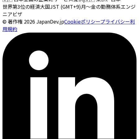
世界第3位の経済大国
JST (GMT+9)
月〜金の勤務体系
エンジ
ニアビザ
© 著作権
2026
JapanDev.jp
Cookieポリシー
プライバシー
利
用規約