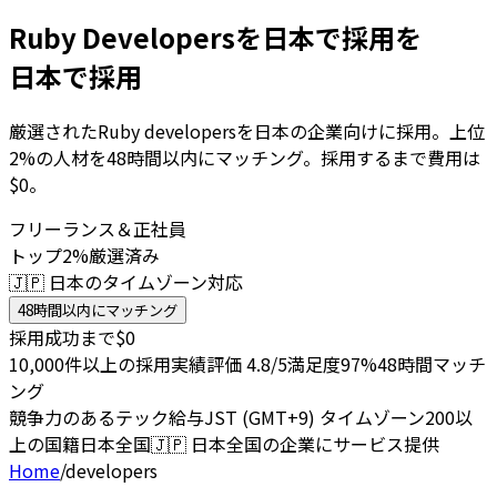
Ruby Developersを日本で採用を
日本で採用
厳選されたRuby developersを日本の企業向けに採用。上位
2%の人材を48時間以内にマッチング。採用するまで費用は
$0。
フリーランス＆正社員
トップ2%厳選済み
🇯🇵 日本のタイムゾーン対応
48時間以内にマッチング
採用成功まで$0
10,000件以上の採用実績
評価 4.8/5
満足度97%
48時間マッチ
ング
競争力のあるテック給与
JST (GMT+9) タイムゾーン
200以
上の国籍
日本全国
🇯🇵
日本全国の企業にサービス提供
Home
/
developers