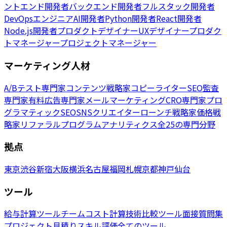
ントエンド開発者
バックエンド開発者
フルスタック開発者
DevOpsエンジニア
AI開発者
Python開発者
React開発者
Node.js開発者
プロダクトデザイナー
UXデザイナー
プロダク
トマネージャー
プロジェクトマネージャー
マーケティング人材
A/Bテスト専門家
コンテンツ戦略家
コピーライター
SEO監査
専門家
有料広告専門家
メールマーケティング
CRO専門家
プロ
グラマティックSEO
SNSクリエイター
ローンチ戦略家
価格戦
略家
リファラルプログラム
アナリティクス
全25の専門分野
拠点
東京
渋谷
新宿
大阪
横浜
名古屋
福岡
札幌
京都
神戸
仙台
ツール
給与計算ツール
チームコスト計算
技術比較ツール
面接質問集
プロジェクト見積り
スキル評価
全てのツール