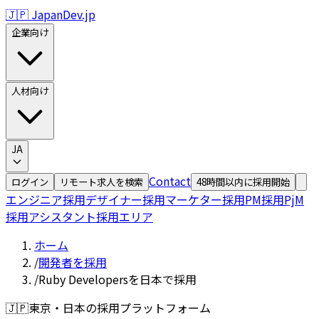
🇯🇵 JapanDev.jp
企業向け
人材向け
JA
Contact
ログイン
リモート求人を検索
48時間以内に採用開始
エンジニア採用
デザイナー採用
マーケター採用
PM採用
PjM
採用
アシスタント採用
エリア
ホーム
/
開発者を採用
/
Ruby Developersを日本で採用
🇯🇵
東京・日本の採用プラットフォーム