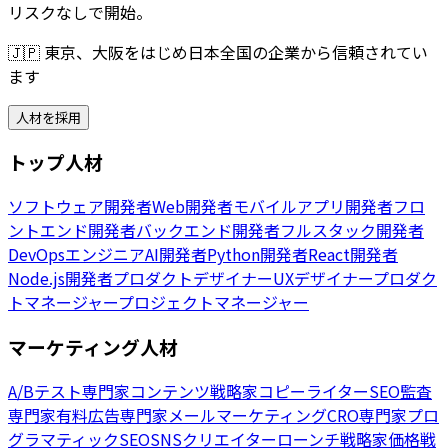
リスクなしで開始。
🇯🇵
東京、大阪をはじめ日本全国の企業から信頼されてい
ます
人材を採用
トップ人材
ソフトウェア開発者
Web開発者
モバイルアプリ開発者
フロ
ントエンド開発者
バックエンド開発者
フルスタック開発者
DevOpsエンジニア
AI開発者
Python開発者
React開発者
Node.js開発者
プロダクトデザイナー
UXデザイナー
プロダク
トマネージャー
プロジェクトマネージャー
マーケティング人材
A/Bテスト専門家
コンテンツ戦略家
コピーライター
SEO監査
専門家
有料広告専門家
メールマーケティング
CRO専門家
プロ
グラマティックSEO
SNSクリエイター
ローンチ戦略家
価格戦