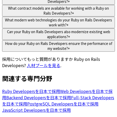
Developers?
+
What contract models are available for working with a Ruby on
Rails Developers?
+
What modern web technologies do your Ruby on Rails Developers
work with?
+
Can your Ruby on Rails Developers also modernize existing web
applications?
+
How do your Ruby on Rails Developers ensure the performance of
my website?
+
採用についてもっと質問がありますか
Ruby on Rails
Developers
?
人材プールを見る
.
関連する専門分野
Ruby Developersを日本で採用
Web Developersを日本で採
用
Backend Developersを日本で採用
Full-Stack Developers
を日本で採用
PostgreSQL Developersを日本で採用
JavaScript Developersを日本で採用