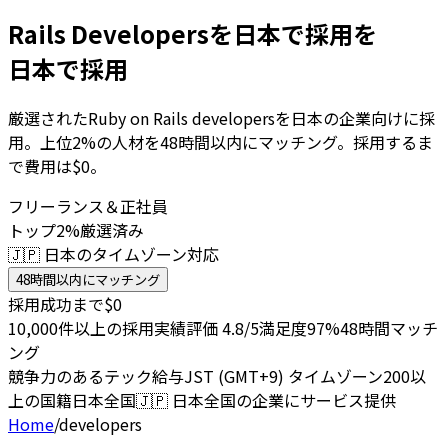
Rails Developersを日本で採用を
日本で採用
厳選されたRuby on Rails developersを日本の企業向けに採
用。上位2%の人材を48時間以内にマッチング。採用するま
で費用は$0。
フリーランス＆正社員
トップ2%厳選済み
🇯🇵 日本のタイムゾーン対応
48時間以内にマッチング
採用成功まで$0
10,000件以上の採用実績
評価 4.8/5
満足度97%
48時間マッチ
ング
競争力のあるテック給与
JST (GMT+9) タイムゾーン
200以
上の国籍
日本全国
🇯🇵
日本全国の企業にサービス提供
Home
/
developers