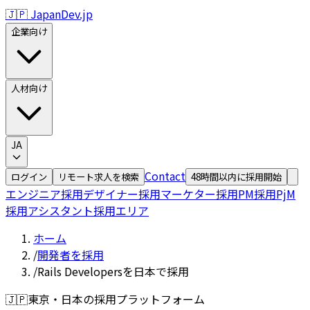
🇯🇵 JapanDev.jp
企業向け
人材向け
JA
Contact
ログイン
リモート求人を検索
48時間以内に採用開始
エンジニア採用
デザイナー採用
マーケター採用
PM採用
PjM
採用
アシスタント採用
エリア
ホーム
/
開発者を採用
/
Rails Developersを日本で採用
🇯🇵
東京・日本の採用プラットフォーム