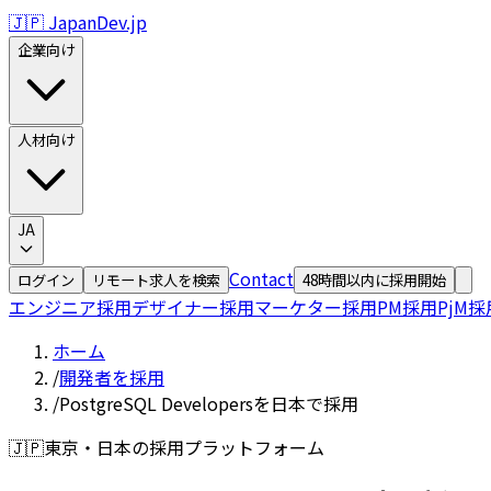
🇯🇵 JapanDev.jp
企業向け
人材向け
JA
Contact
ログイン
リモート求人を検索
48時間以内に採用開始
エンジニア採用
デザイナー採用
マーケター採用
PM採用
PjM採
ホーム
/
開発者を採用
/
PostgreSQL Developersを日本で採用
🇯🇵
東京・日本の採用プラットフォーム