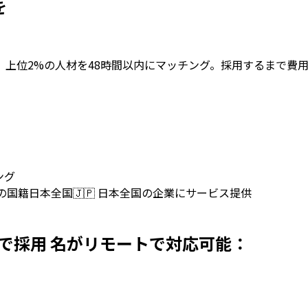
を
けに採用。上位2%の人材を48時間以内にマッチング。採用するまで費用
ング
上の国籍
日本全国
🇯🇵
日本全国の企業にサービス提供
ersを日本で採用 名がリモートで対応可能：