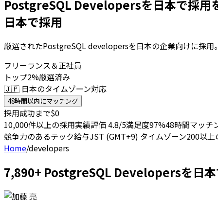
PostgreSQL Developersを日本で採用
日本で採用
厳選されたPostgreSQL developersを日本の企業向
フリーランス＆正社員
トップ2%厳選済み
🇯🇵 日本のタイムゾーン対応
48時間以内にマッチング
採用成功まで$0
10,000件以上の採用実績
評価 4.8/5
満足度97%
48時間マッチ
競争力のあるテック給与
JST (GMT+9) タイムゾーン
200以
Home
/
developers
7,890+ PostgreSQL Develop