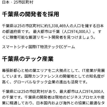
日本
·
25
市区町村
千葉県
の開発者を採用
千葉県
は
25
の市区町村に約
5,338,469
人の人口を擁する
日本
の都道府県です。 最大都市は
千葉
（人口
974,000
人）。 す
ぐに稼働可能な厳選リモート開発者を見つけましょう。
スマートシティ
国際IT
物流テック
EC
ゲーム
千葉県
のテック産業
幕張新都心と柏の葉エリアを二大拠点として、IT産業が発展
しています。国際カンファレンスの開催地としての知名度が
高く、グローバルなテック企業の進出も活発です。
千葉県
には
25
の市区町村があり、最大都市は人口
974,000
人
の
千葉
です。
千葉県
の開発者は現地のビジネスプロセスや産
業に精通しており、日本国内および海外との協業に最適なタ