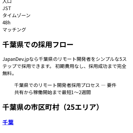
人口
JST
タイムゾーン
48h
マッチング
千葉県
での採用フロー
JapanDev.jpなら
千葉県
のリモート開発者をシンプルな5ス
テップで採用できます。 初期費用なし、採用成功まで完全
無料。
千葉県でのリモート開発者採用プロセス — 要件
共有から稼働開始まで最短1〜2週間
千葉県
の市区町村（
25
エリア）
千葉