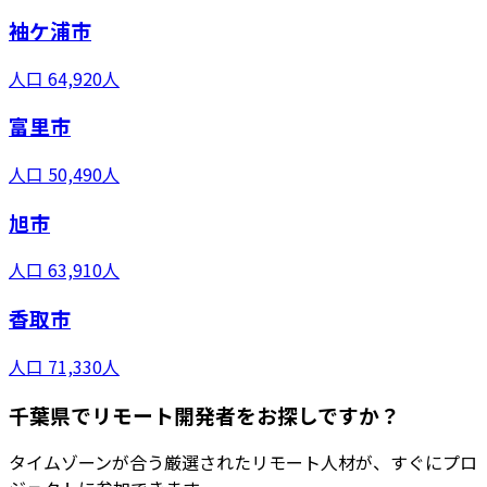
袖ケ浦市
人口
64,920
人
富里市
人口
50,490
人
旭市
人口
63,910
人
香取市
人口
71,330
人
千葉県でリモート開発者をお探しですか？
タイムゾーンが合う厳選されたリモート人材が、すぐにプロ