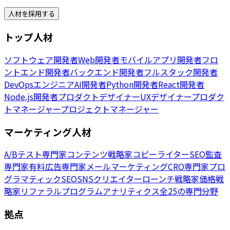
人材を採用する
トップ人材
ソフトウェア開発者
Web開発者
モバイルアプリ開発者
フロ
ントエンド開発者
バックエンド開発者
フルスタック開発者
DevOpsエンジニア
AI開発者
Python開発者
React開発者
Node.js開発者
プロダクトデザイナー
UXデザイナー
プロダク
トマネージャー
プロジェクトマネージャー
マーケティング人材
A/Bテスト専門家
コンテンツ戦略家
コピーライター
SEO監査
専門家
有料広告専門家
メールマーケティング
CRO専門家
プロ
グラマティックSEO
SNSクリエイター
ローンチ戦略家
価格戦
略家
リファラルプログラム
アナリティクス
全25の専門分野
拠点