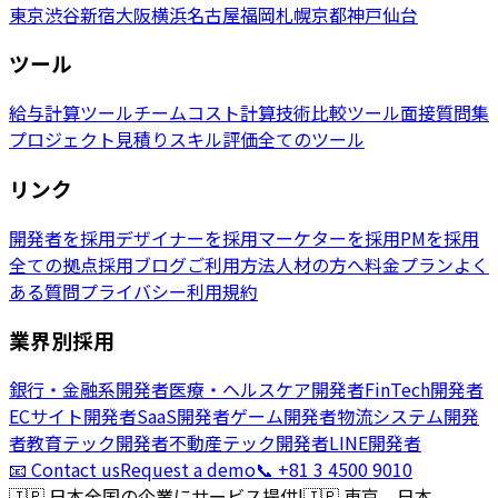
東京
渋谷
新宿
大阪
横浜
名古屋
福岡
札幌
京都
神戸
仙台
ツール
給与計算ツール
チームコスト計算
技術比較ツール
面接質問集
プロジェクト見積り
スキル評価
全てのツール
リンク
開発者を採用
デザイナーを採用
マーケターを採用
PMを採用
全ての拠点
採用ブログ
ご利用方法
人材の方へ
料金プラン
よく
ある質問
プライバシー
利用規約
業界別採用
銀行・金融系開発者
医療・ヘルスケア開発者
FinTech開発者
ECサイト開発者
SaaS開発者
ゲーム開発者
物流システム開発
者
教育テック開発者
不動産テック開発者
LINE開発者
📧 Contact us
Request a demo
📞 +81 3 4500 9010
🇯🇵
日本全国の企業にサービス提供
|
🇯🇵
東京、日本