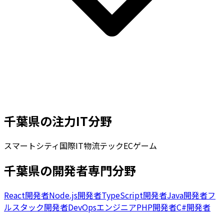
千葉県
の注力IT分野
スマートシティ
国際IT
物流テック
EC
ゲーム
千葉県の開発者専門分野
React開発者
Node.js開発者
TypeScript開発者
Java開発者
フ
ルスタック開発者
DevOpsエンジニア
PHP開発者
C#開発者