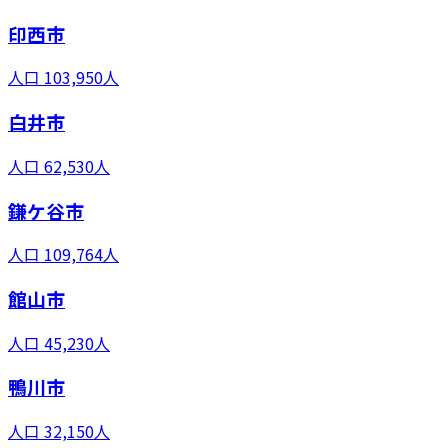
印西市
人口
103,950
人
白井市
人口
62,530
人
鎌ケ谷市
人口
109,764
人
館山市
人口
45,230
人
鴨川市
人口
32,150
人