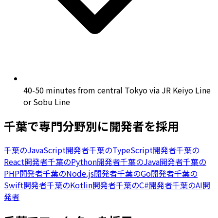
40-50 minutes from central Tokyo via JR Keiyo Line
or Sobu Line
千葉
で専門分野別に開発者を採用
千葉
の
JavaScript開発者
千葉
の
TypeScript開発者
千葉
の
React開発者
千葉
の
Python開発者
千葉
の
Java開発者
千葉
の
PHP開発者
千葉
の
Node.js開発者
千葉
の
Go開発者
千葉
の
Swift開発者
千葉
の
Kotlin開発者
千葉
の
C#開発者
千葉
の
AI開
発者