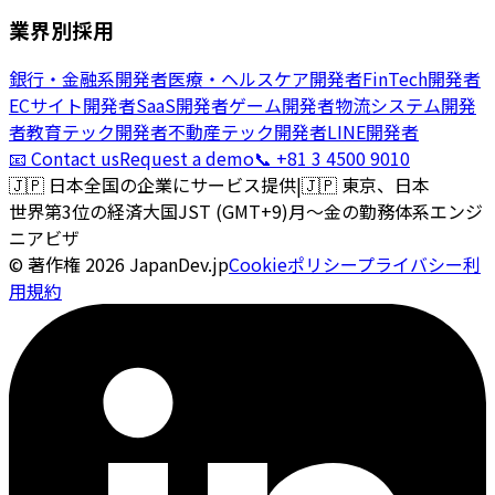
業界別採用
銀行・金融系開発者
医療・ヘルスケア開発者
FinTech開発者
ECサイト開発者
SaaS開発者
ゲーム開発者
物流システム開発
者
教育テック開発者
不動産テック開発者
LINE開発者
📧 Contact us
Request a demo
📞 +81 3 4500 9010
🇯🇵
日本全国の企業にサービス提供
|
🇯🇵
東京、日本
世界第3位の経済大国
JST (GMT+9)
月〜金の勤務体系
エンジ
ニアビザ
© 著作権
2026
JapanDev.jp
Cookieポリシー
プライバシー
利
用規約