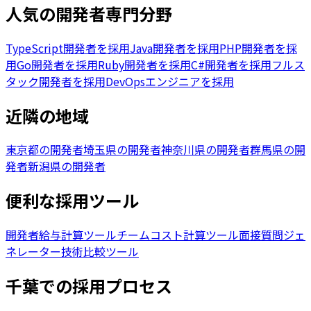
人気の開発者専門分野
TypeScript開発者を採用
Java開発者を採用
PHP開発者を採
用
Go開発者を採用
Ruby開発者を採用
C#開発者を採用
フルス
タック開発者を採用
DevOpsエンジニアを採用
近隣の地域
東京都の開発者
埼玉県の開発者
神奈川県の開発者
群馬県の開
発者
新潟県の開発者
便利な採用ツール
開発者給与計算ツール
チームコスト計算ツール
面接質問ジェ
ネレーター
技術比較ツール
千葉
での採用プロセス