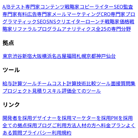
A/Bテスト専門家
コンテンツ戦略家
コピーライター
SEO監査
専門家
有料広告専門家
メールマーケティング
CRO専門家
プロ
グラマティックSEO
SNSクリエイター
ローンチ戦略家
価格戦
略家
リファラルプログラム
アナリティクス
全25の専門分野
拠点
東京
渋谷
新宿
大阪
横浜
名古屋
福岡
札幌
京都
神戸
仙台
ツール
給与計算ツール
チームコスト計算
技術比較ツール
面接質問集
プロジェクト見積り
スキル評価
全てのツール
リンク
開発者を採用
デザイナーを採用
マーケターを採用
PMを採用
全ての拠点
採用ブログ
ご利用方法
人材の方へ
料金プラン
よく
ある質問
プライバシー
利用規約