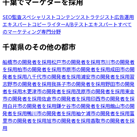
千葉でマーケターを採用
SEO監査スペシャリスト
コンテンツストラテジスト
広告運用
エキスパート
コピーライター
A/Bテストエキスパート
すべて
のマーケティング専門分野
千葉県のその他の都市
船橋市の開発者を採用
松戸市の開発者を採用
市川市の開発者
を採用
柏市の開発者を採用
市原市の開発者を採用
成田市の開
発者を採用
八千代市の開発者を採用
浦安市の開発者を採用
習
志野市の開発者を採用
我孫子市の開発者を採用
野田市の開発
者を採用
木更津市の開発者を採用
茂原市の開発者を採用
東金
市の開発者を採用
佐倉市の開発者を採用
印西市の開発者を採
用
白井市の開発者を採用
鎌ケ谷市の開発者を採用
館山市の開
発者を採用
鴨川市の開発者を採用
袖ケ浦市の開発者を採用
富
里市の開発者を採用
旭市の開発者を採用
香取市の開発者を採
用