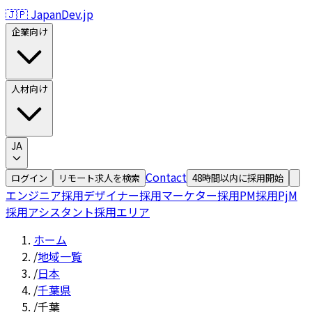
🇯🇵 JapanDev.jp
企業向け
人材向け
JA
Contact
ログイン
リモート求人を検索
48時間以内に採用開始
エンジニア採用
デザイナー採用
マーケター採用
PM採用
PjM
採用
アシスタント採用
エリア
ホーム
/
地域一覧
/
日本
/
千葉県
/
千葉