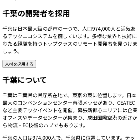
千葉
の開発者を採用
千葉は日本最大級の都市の一つで、人口974,000人と活気あ
るテックエコシステムを擁しています。多様な業界と技術に
わたる経験を持つトップクラスのリモート開発者を見つけま
しょう。
人材を採用する
千葉
について
千葉は千葉県の県庁所在地で、東京の東に位置します。日本
最大のコンベンションセンター幕張メッセがあり、CEATEC
など主要テックイベントを開催。幕張新都心エリアには企業
オフィスやデータセンターが集まり、成田国際空港の近さか
ら物流・EC技術のハブでもあります。
千葉
の人口は
974,000
人で、
千葉県
に位置しています。テッ