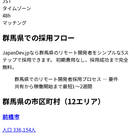
JST
タイムゾーン
48h
マッチング
群馬県
での採用フロー
JapanDev.jpなら
群馬県
のリモート開発者をシンプルな5ス
テップで採用できます。 初期費用なし、採用成功まで完全
無料。
群馬県でのリモート開発者採用プロセス — 要件
共有から稼働開始まで最短1〜2週間
群馬県
の市区町村（
12
エリア）
前橋市
人口
336,154
人