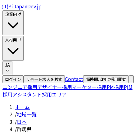
🇯🇵 JapanDev.jp
企業向け
人材向け
JA
Contact
ログイン
リモート求人を検索
48時間以内に採用開始
エンジニア採用
デザイナー採用
マーケター採用
PM採用
PjM
採用
アシスタント採用
エリア
ホーム
/
地域一覧
/
日本
/
群馬県