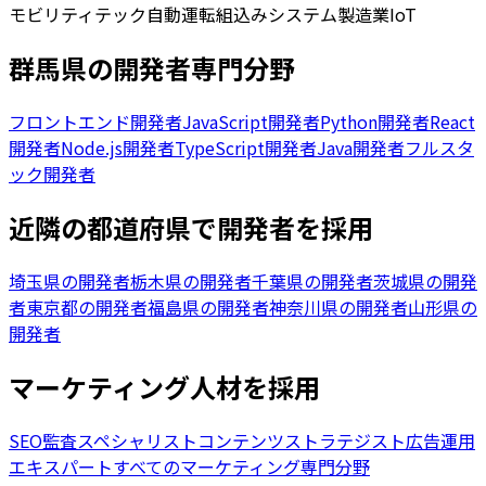
モビリティテック
自動運転
組込みシステム
製造業IoT
群馬県の開発者専門分野
フロントエンド開発者
JavaScript開発者
Python開発者
React
開発者
Node.js開発者
TypeScript開発者
Java開発者
フルスタ
ック開発者
近隣の都道府県で開発者を採用
埼玉県の開発者
栃木県の開発者
千葉県の開発者
茨城県の開発
者
東京都の開発者
福島県の開発者
神奈川県の開発者
山形県の
開発者
マーケティング人材を採用
SEO監査スペシャリスト
コンテンツストラテジスト
広告運用
エキスパート
すべてのマーケティング専門分野