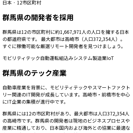
日本
·
12
市区町村
群馬県
の開発者を採用
群馬県
は
12
の市区町村に約
1,667,971
人の人口を擁する
日本
の都道府県です。 最大都市は
高崎市
（人口
372,354
人）。
すぐに稼働可能な厳選リモート開発者を見つけましょう。
モビリティテック
自動運転
組込みシステム
製造業IoT
群馬県
のテック産業
自動車産業を背景に、モビリティテックやスマートファクト
リー関連のIT開発が成長しています。高崎市・前橋市を中心
にIT企業の集積が進行中です。
群馬県
には
12
の市区町村があり、最大都市は人口
372,354
人
の
高崎市
です。
群馬県
の開発者は現地のビジネスプロセスや
産業に精通しており、日本国内および海外との協業に最適な