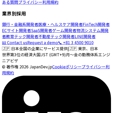
ある質問
プライバシー
利用規約
業界別採用
銀行・金融系開発者
医療・ヘルスケア開発者
FinTech開発者
ECサイト開発者
SaaS開発者
ゲーム開発者
物流システム開発
者
教育テック開発者
不動産テック開発者
LINE開発者
📧 Contact us
Request a demo
📞 +81 3 4500 9010
🇯🇵
日本全国の企業にサービス提供
|
🇯🇵
東京、日本
世界第3位の経済大国
JST (GMT+9)
月〜金の勤務体系
エンジ
ニアビザ
© 著作権
2026
JapanDev.jp
Cookieポリシー
プライバシー
利
用規約