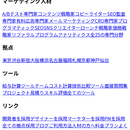
マーケティング人材
A/Bテスト専門家
コンテンツ戦略家
コピーライター
SEO監査
専門家
有料広告専門家
メールマーケティング
CRO専門家
プロ
グラマティックSEO
SNSクリエイター
ローンチ戦略家
価格戦
略家
リファラルプログラム
アナリティクス
全25の専門分野
拠点
東京
渋谷
新宿
大阪
横浜
名古屋
福岡
札幌
京都
神戸
仙台
ツール
給与計算ツール
チームコスト計算
技術比較ツール
面接質問集
プロジェクト見積り
スキル評価
全てのツール
リンク
開発者を採用
デザイナーを採用
マーケターを採用
PMを採用
全ての拠点
採用ブログ
ご利用方法
人材の方へ
料金プラン
よく