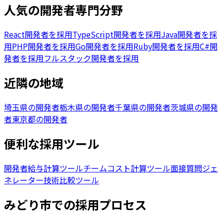
人気の開発者専門分野
React開発者を採用
TypeScript開発者を採用
Java開発者を採
用
PHP開発者を採用
Go開発者を採用
Ruby開発者を採用
C#開
発者を採用
フルスタック開発者を採用
近隣の地域
埼玉県の開発者
栃木県の開発者
千葉県の開発者
茨城県の開発
者
東京都の開発者
便利な採用ツール
開発者給与計算ツール
チームコスト計算ツール
面接質問ジェ
ネレーター
技術比較ツール
みどり市
での採用プロセス