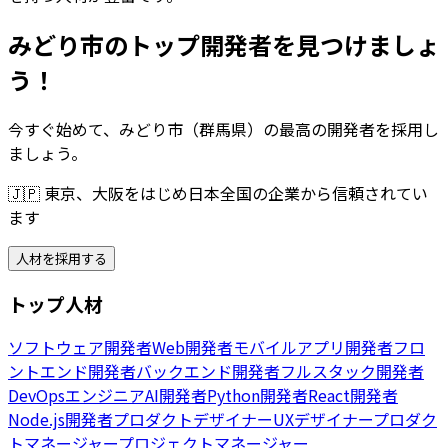
みどり市のトップ開発者を見つけましょ
う！
今すぐ始めて、みどり市（群馬県）の最高の開発者を採用し
ましょう。
🇯🇵
東京、大阪をはじめ日本全国の企業から信頼されてい
ます
人材を採用する
トップ人材
ソフトウェア開発者
Web開発者
モバイルアプリ開発者
フロ
ントエンド開発者
バックエンド開発者
フルスタック開発者
DevOpsエンジニア
AI開発者
Python開発者
React開発者
Node.js開発者
プロダクトデザイナー
UXデザイナー
プロダク
トマネージャー
プロジェクトマネージャー