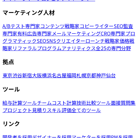
マーケティング人材
A/Bテスト専門家
コンテンツ戦略家
コピーライター
SEO監査
専門家
有料広告専門家
メールマーケティング
CRO専門家
プロ
グラマティックSEO
SNSクリエイター
ローンチ戦略家
価格戦
略家
リファラルプログラム
アナリティクス
全25の専門分野
拠点
東京
渋谷
新宿
大阪
横浜
名古屋
福岡
札幌
京都
神戸
仙台
ツール
給与計算ツール
チームコスト計算
技術比較ツール
面接質問集
プロジェクト見積り
スキル評価
全てのツール
リンク
開発者を採用
デザイナーを採用
マーケターを採用
PMを採用