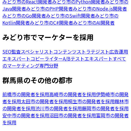
みどり市
の
React開発者
みどり市
の
Python開発者
みどり市
の
Java開発者
みどり市
の
PHP開発者
みどり市
の
Node.js開発者
みどり市
の
Go開発者
みどり市
の
Swift開発者
みどり市
の
Kotlin開発者
みどり市
の
C#開発者
みどり市
の
AI開発者
みどり市でマーケターを採用
SEO監査スペシャリスト
コンテンツストラテジスト
広告運用
エキスパート
コピーライター
A/Bテストエキスパート
すべて
のマーケティング専門分野
群馬県のその他の都市
前橋市の開発者を採用
高崎市の開発者を採用
伊勢崎市の開発
者を採用
太田市の開発者を採用
桐生市の開発者を採用
館林市
の開発者を採用
渋川市の開発者を採用
藤岡市の開発者を採用
安中市の開発者を採用
沼田市の開発者を採用
富岡市の開発者
を採用