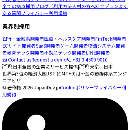
全ての拠点
採用ブログ
ご利用方法
人材の方へ
料金プラン
よく
ある質問
プライバシー
利用規約
業界別採用
銀行・金融系開発者
医療・ヘルスケア開発者
FinTech開発者
ECサイト開発者
SaaS開発者
ゲーム開発者
物流システム開発
者
教育テック開発者
不動産テック開発者
LINE開発者
📧 Contact us
Request a demo
📞 +81 3 4500 9010
🇯🇵
日本全国の企業にサービス提供
|
🇯🇵
東京、日本
世界第3位の経済大国
JST (GMT+9)
月〜金の勤務体系
エンジ
ニアビザ
© 著作権
2026
JapanDev.jp
Cookieポリシー
プライバシー
利
用規約