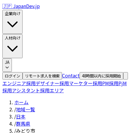
🇯🇵 JapanDev.jp
企業向け
人材向け
JA
Contact
ログイン
リモート求人を検索
48時間以内に採用開始
エンジニア採用
デザイナー採用
マーケター採用
PM採用
PjM
採用
アシスタント採用
エリア
ホーム
/
地域一覧
/
日本
/
群馬県
/
みどり市