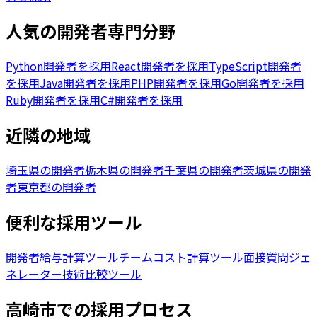
人気の開発者専門分野
Python開発者を採用
React開発者を採用
TypeScript開発者
を採用
Java開発者を採用
PHP開発者を採用
Go開発者を採用
Ruby開発者を採用
C#開発者を採用
近隣の地域
埼玉県の開発者
栃木県の開発者
千葉県の開発者
茨城県の開発
者
東京都の開発者
便利な採用ツール
開発者給与計算ツール
チームコスト計算ツール
面接質問ジェ
ネレーター
技術比較ツール
高崎市
での採用プロセス