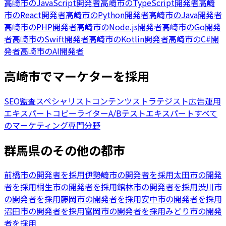
高崎市
の
JavaScript開発者
高崎市
の
TypeScript開発者
高崎
市
の
React開発者
高崎市
の
Python開発者
高崎市
の
Java開発者
高崎市
の
PHP開発者
高崎市
の
Node.js開発者
高崎市
の
Go開発
者
高崎市
の
Swift開発者
高崎市
の
Kotlin開発者
高崎市
の
C#開
発者
高崎市
の
AI開発者
高崎市でマーケターを採用
SEO監査スペシャリスト
コンテンツストラテジスト
広告運用
エキスパート
コピーライター
A/Bテストエキスパート
すべて
のマーケティング専門分野
群馬県のその他の都市
前橋市の開発者を採用
伊勢崎市の開発者を採用
太田市の開発
者を採用
桐生市の開発者を採用
館林市の開発者を採用
渋川市
の開発者を採用
藤岡市の開発者を採用
安中市の開発者を採用
沼田市の開発者を採用
富岡市の開発者を採用
みどり市の開発
者を採用