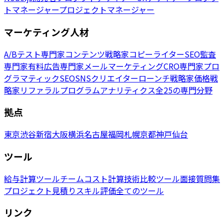
トマネージャー
プロジェクトマネージャー
マーケティング人材
A/Bテスト専門家
コンテンツ戦略家
コピーライター
SEO監査
専門家
有料広告専門家
メールマーケティング
CRO専門家
プロ
グラマティックSEO
SNSクリエイター
ローンチ戦略家
価格戦
略家
リファラルプログラム
アナリティクス
全25の専門分野
拠点
東京
渋谷
新宿
大阪
横浜
名古屋
福岡
札幌
京都
神戸
仙台
ツール
給与計算ツール
チームコスト計算
技術比較ツール
面接質問集
プロジェクト見積り
スキル評価
全てのツール
リンク