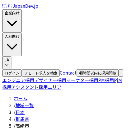
🇯🇵 JapanDev.jp
企業向け
人材向け
JA
Contact
ログイン
リモート求人を検索
48時間以内に採用開始
エンジニア採用
デザイナー採用
マーケター採用
PM採用
PjM
採用
アシスタント採用
エリア
ホーム
/
地域一覧
/
日本
/
群馬県
/
高崎市