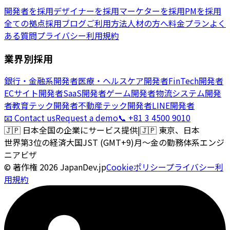
開発者を採用
デザイナーを採用
マーケターを採用
PMを採用
全ての拠点
採用ブログ
ご利用方法
人材の方へ
料金プラン
よく
ある質問
プライバシー
利用規約
業界別採用
銀行・金融系開発者
医療・ヘルスケア開発者
FinTech開発者
ECサイト開発者
SaaS開発者
ゲーム開発者
物流システム開発
者
教育テック開発者
不動産テック開発者
LINE開発者
📧 Contact us
Request a demo
📞 +81 3 4500 9010
🇯🇵
日本全国の企業にサービス提供
|
🇯🇵
東京、日本
世界第3位の経済大国
JST (GMT+9)
月〜金の勤務体系
エンジ
ニアビザ
© 著作権
2026
JapanDev.jp
Cookieポリシー
プライバシー
利
用規約