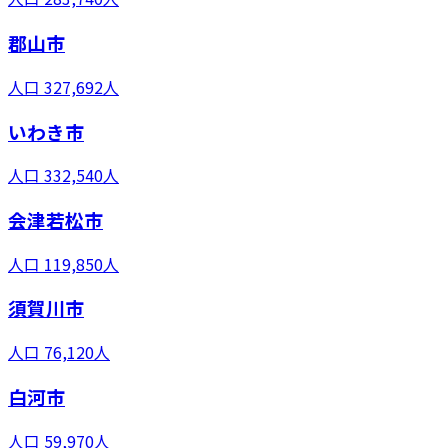
郡山市
人口
327,692
人
いわき市
人口
332,540
人
会津若松市
人口
119,850
人
須賀川市
人口
76,120
人
白河市
人口
59,970
人