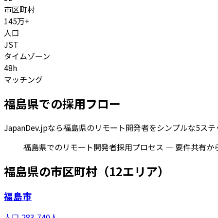
市区町村
145
万+
人口
JST
タイムゾーン
48h
マッチング
福島県
での採用フロー
JapanDev.jpなら
福島県
のリモート開発者をシンプルな5ステ
福島県でのリモート開発者採用プロセス — 要件共有か
福島県
の市区町村（
12
エリア）
福島市
人口
283,740
人