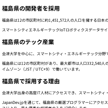
福島県
の開発者を採用
福島県
は
12
の市区町村に約
1,451,572
人の人口を擁する
日本
スマートシティ
エネルギーテック
IoT
ロボティクス
データサイ
福島県
のテック産業
会津大学を中心に、スマートシティ・エネルギーテック分野で
福島県
には
12
の市区町村があり、最大都市は人口
332,540
人
イムゾーン（JST / UTC+9）で働いています。
福島県
で採用する理由
会津大学出身の高度IT人材にアクセスでき、スマートシティ
JapanDev.jpを通じて、
福島県
の厳選プログラマーにアクセス