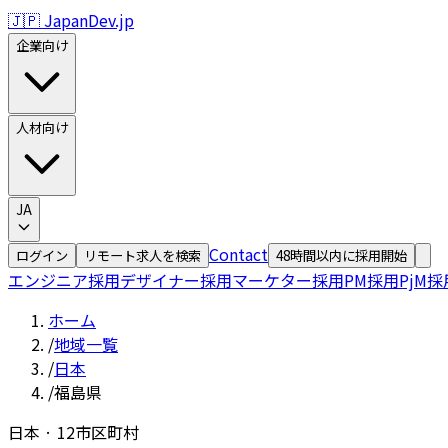
🇯🇵 JapanDev.jp
企業向け
人材向け
JA
Contact
ログイン
リモート求人を検索
48時間以内に採用開始
エンジニア採用
デザイナー採用
マーケター採用
PM採用
PjM採
ホーム
/
地域一覧
/
日本
/
福島県
日本
·
12
市区町村