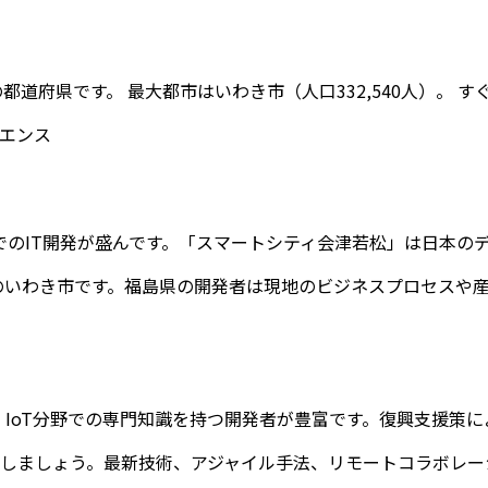
の都道府県です。 最大都市は
いわき市
（人口
332,540
人）。 す
エンス
のIT開発が盛んです。「スマートシティ会津若松」は日本の
の
いわき市
です。
福島県
の開発者は現地のビジネスプロセスや
・IoT分野での専門知識を持つ開発者が豊富です。復興支援策に
しましょう。最新技術、アジャイル手法、リモートコラボレー