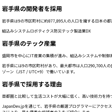
岩手県
の開発者を採用
岩手県
は
9
の市区町村に約
877,895
人の人口を擁する
日本
の都
組込みシステム
ロボティクス
防災テック
製造業DX
岩手県
のテック産業
盛岡市を中心にIT産業の集積が進み、組込みシステムや制御
岩手県
には
9
の市区町村があり、最大都市は人口
290,700
人の
ゾーン（JST / UTC+9）で働いています。
岩手県
で採用する理由
首都圏と比較して生活コストが大幅に低く、高い技術力を持
JapanDev.jpを通じて、
岩手県
の厳選プログラマーにアクセス