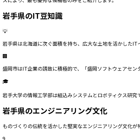
スにより、最も優秀な候補者のみをご紹介します。
岩手県
のIT豆知識
💡
岩手県は北海道に次ぐ面積を持ち、広大な土地を活かしたIT
🏢
盛岡市はIT企業の誘致に積極的で、「盛岡ソフトウェアセン
🎓
岩手大学の情報工学部は組込みシステムとロボティクス研究
岩手県
のエンジニアリング文化
ものづくりの伝統を活かした堅実なエンジニアリング文化が
9