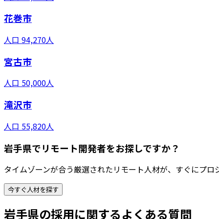
花巻市
人口
94,270
人
宮古市
人口
50,000
人
滝沢市
人口
55,820
人
岩手県でリモート開発者をお探しですか？
タイムゾーンが合う厳選されたリモート人材が、すぐにプロ
今すぐ人材を探す
岩手県
の採用に関するよくある質問