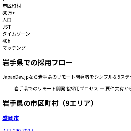
市区町村
88
万+
人口
JST
タイムゾーン
48h
マッチング
岩手県
での採用フロー
JapanDev.jpなら
岩手県
のリモート開発者をシンプルな5ステ
岩手県でのリモート開発者採用プロセス — 要件共有か
岩手県
の市区町村（
9
エリア）
盛岡市
人口
290,700
人