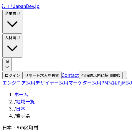
🇯🇵 JapanDev.jp
企業向け
人材向け
JA
Contact
ログイン
リモート求人を検索
48時間以内に採用開始
エンジニア採用
デザイナー採用
マーケター採用
PM採用
PjM採
ホーム
/
地域一覧
/
日本
/
岩手県
日本
·
9
市区町村