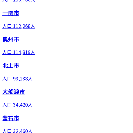
一関市
人口
112,268
人
奥州市
人口
114,819
人
北上市
人口
93,138
人
大船渡市
人口
34,420
人
釜石市
人口
32,460
人