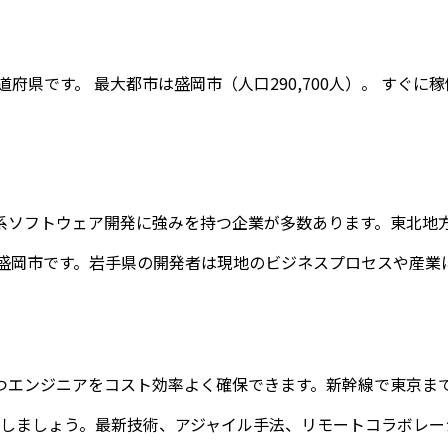
道府県です。 最大都市は
盛岡市
（人口
290,700
人）。 すぐに
系ソフトウェア開発に強みを持つ企業が多数あります。東北地方
盛岡市
です。
岩手県
の開発者は現地のビジネスプロセスや産業
つエンジニアをコスト効率よく確保できます。新幹線で東京まで
しましょう。最新技術、アジャイル手法、リモートコラボレー