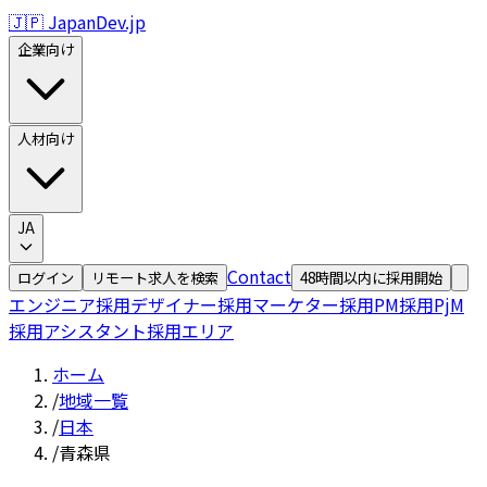
🇯🇵 JapanDev.jp
企業向け
人材向け
JA
Contact
ログイン
リモート求人を検索
48時間以内に採用開始
エンジニア採用
デザイナー採用
マーケター採用
PM採用
PjM
採用
アシスタント採用
エリア
ホーム
/
地域一覧
/
日本
/
青森県