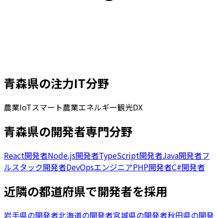
青森県
の注力IT分野
農業IoT
スマート農業
エネルギー
観光DX
青森県の開発者専門分野
React開発者
Node.js開発者
TypeScript開発者
Java開発者
フ
ルスタック開発者
DevOpsエンジニア
PHP開発者
C#開発者
近隣の都道府県で開発者を採用
岩手県の開発者
北海道の開発者
宮城県の開発者
秋田県の開発