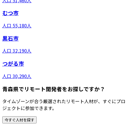
人口
51,460
人
むつ市
人口
55,180
人
黒石市
人口
32,190
人
つがる市
人口
30,290
人
青森県でリモート開発者をお探しですか？
タイムゾーンが合う厳選されたリモート人材が、すぐにプロ
ジェクトに参加できます。
今すぐ人材を探す