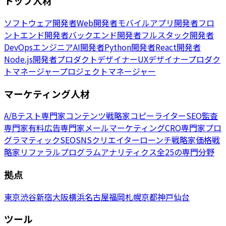
トップ人材
ソフトウェア開発者
Web開発者
モバイルアプリ開発者
フロ
ントエンド開発者
バックエンド開発者
フルスタック開発者
DevOpsエンジニア
AI開発者
Python開発者
React開発者
Node.js開発者
プロダクトデザイナー
UXデザイナー
プロダク
トマネージャー
プロジェクトマネージャー
マーケティング人材
A/Bテスト専門家
コンテンツ戦略家
コピーライター
SEO監査
専門家
有料広告専門家
メールマーケティング
CRO専門家
プロ
グラマティックSEO
SNSクリエイター
ローンチ戦略家
価格戦
略家
リファラルプログラム
アナリティクス
全25の専門分野
拠点
東京
渋谷
新宿
大阪
横浜
名古屋
福岡
札幌
京都
神戸
仙台
ツール