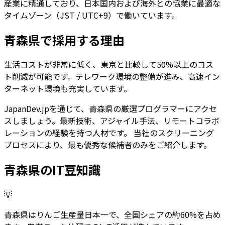
産業に精通しており、日本国内および海外との協業に最適な
タイムゾーン（JST / UTC+9）で働いています。
青森県
で採用する理由
生活コストが非常に低く、東京と比較して50%以上のコス
ト削減が可能です。テレワーク環境の整備が進み、高速イン
ターネット環境も充実しています。
JapanDev.jpを通じて、
青森県
の厳選プログラマーにアクセ
スしましょう。最新技術、アジャイル手法、リモートコラボ
レーションの経験を持つ人材です。 当社のスクリーニング
プロセスにより、最も優秀な候補者のみをご紹介します。
青森県
のIT豆知識
💡
青森県はりんご生産量日本一で、全国シェアの約60%を占め