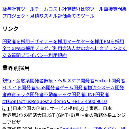
給与計算ツール
チームコスト計算
技術比較ツール
面接質問集
プロジェクト見積り
スキル評価
全てのツール
リンク
開発者を採用
デザイナーを採用
マーケターを採用
PMを採用
全ての拠点
採用ブログ
ご利用方法
人材の方へ
料金プラン
よく
ある質問
プライバシー
利用規約
業界別採用
銀行・金融系開発者
医療・ヘルスケア開発者
FinTech開発者
ECサイト開発者
SaaS開発者
ゲーム開発者
物流システム開発
者
教育テック開発者
不動産テック開発者
LINE開発者
📧 Contact us
Request a demo
📞 +81 3 4500 9010
🇯🇵
日本全国の企業にサービス提供
|
🇯🇵
東京、日本
世界第3位の経済大国
JST (GMT+9)
月〜金の勤務体系
エンジ
ニアビザ
© 著作権
2026
JapanDev.jp
Cookieポリシー
プライバシー
利