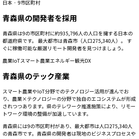
日本
·
9
市区町村
青森県
の開発者を採用
青森県
は
9
の市区町村に約
935,796
人の人口を擁する
日本
の
都道府県です。 最大都市は
青森市
（人口
275,340
人）。 す
ぐに稼働可能な厳選リモート開発者を見つけましょう。
農業IoT
スマート農業
エネルギー
観光DX
青森県
のテック産業
スマート農業やIoT分野でのテクノロジー活用が進んでお
り、農業×テクノロジーの分野で独自のエコシステムが形成
されつつあります。県のテレワーク推進施策により、リモー
トワーク環境の整備が加速しています。
青森県
には
9
の市区町村があり、最大都市は人口
275,340
人
の
青森市
です。
青森県
の開発者は現地のビジネスプロセスや