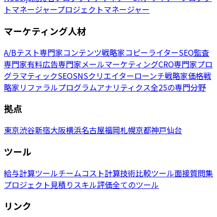
トマネージャー
プロジェクトマネージャー
マーケティング人材
A/Bテスト専門家
コンテンツ戦略家
コピーライター
SEO監査
専門家
有料広告専門家
メールマーケティング
CRO専門家
プロ
グラマティックSEO
SNSクリエイター
ローンチ戦略家
価格戦
略家
リファラルプログラム
アナリティクス
全25の専門分野
拠点
東京
渋谷
新宿
大阪
横浜
名古屋
福岡
札幌
京都
神戸
仙台
ツール
給与計算ツール
チームコスト計算
技術比較ツール
面接質問集
プロジェクト見積り
スキル評価
全てのツール
リンク