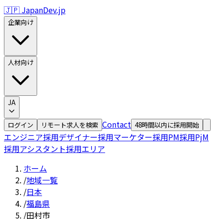
🇯🇵 JapanDev.jp
企業向け
人材向け
JA
Contact
ログイン
リモート求人を検索
48時間以内に採用開始
エンジニア採用
デザイナー採用
マーケター採用
PM採用
PjM
採用
アシスタント採用
エリア
ホーム
/
地域一覧
/
日本
/
福島県
/
田村市