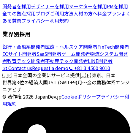
開発者を採用
デザイナーを採用
マーケターを採用
PMを採用
全ての拠点
採用ブログ
ご利用方法
人材の方へ
料金プラン
よく
ある質問
プライバシー
利用規約
業界別採用
銀行・金融系開発者
医療・ヘルスケア開発者
FinTech開発者
ECサイト開発者
SaaS開発者
ゲーム開発者
物流システム開発
者
教育テック開発者
不動産テック開発者
LINE開発者
📧 Contact us
Request a demo
📞 +81 3 4500 9010
🇯🇵
日本全国の企業にサービス提供
|
🇯🇵
東京、日本
世界第3位の経済大国
JST (GMT+9)
月〜金の勤務体系
エンジ
ニアビザ
© 著作権
2026
JapanDev.jp
Cookieポリシー
プライバシー
利
用規約