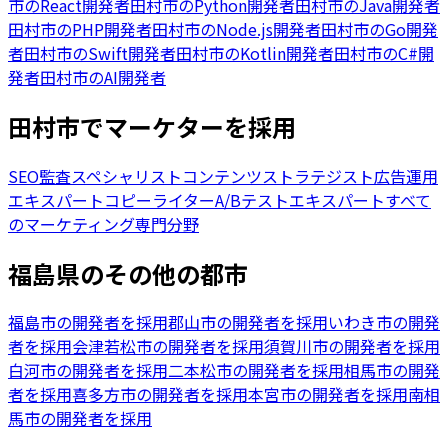
市
の
React開発者
田村市
の
Python開発者
田村市
の
Java開発者
田村市
の
PHP開発者
田村市
の
Node.js開発者
田村市
の
Go開発
者
田村市
の
Swift開発者
田村市
の
Kotlin開発者
田村市
の
C#開
発者
田村市
の
AI開発者
田村市でマーケターを採用
SEO監査スペシャリスト
コンテンツストラテジスト
広告運用
エキスパート
コピーライター
A/Bテストエキスパート
すべて
のマーケティング専門分野
福島県のその他の都市
福島市の開発者を採用
郡山市の開発者を採用
いわき市の開発
者を採用
会津若松市の開発者を採用
須賀川市の開発者を採用
白河市の開発者を採用
二本松市の開発者を採用
相馬市の開発
者を採用
喜多方市の開発者を採用
本宮市の開発者を採用
南相
馬市の開発者を採用