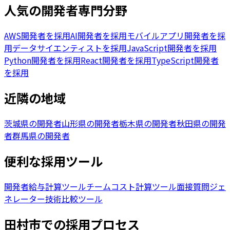
人気の開発者専門分野
AWS開発者を採用
AI開発者を採用
モバイルアプリ開発者を採
用
データサイエンティストを採用
JavaScript開発者を採用
Python開発者を採用
React開発者を採用
TypeScript開発者
を採用
近隣の地域
茨城県の開発者
山形県の開発者
栃木県の開発者
秋田県の開発
者
群馬県の開発者
便利な採用ツール
開発者給与計算ツール
チームコスト計算ツール
面接質問ジェ
ネレーター
技術比較ツール
田村市
での採用プロセス