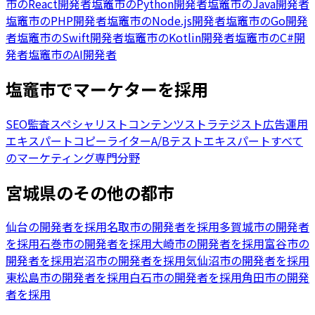
市
の
React開発者
塩竈市
の
Python開発者
塩竈市
の
Java開発者
塩竈市
の
PHP開発者
塩竈市
の
Node.js開発者
塩竈市
の
Go開発
者
塩竈市
の
Swift開発者
塩竈市
の
Kotlin開発者
塩竈市
の
C#開
発者
塩竈市
の
AI開発者
塩竈市でマーケターを採用
SEO監査スペシャリスト
コンテンツストラテジスト
広告運用
エキスパート
コピーライター
A/Bテストエキスパート
すべて
のマーケティング専門分野
宮城県のその他の都市
仙台の開発者を採用
名取市の開発者を採用
多賀城市の開発者
を採用
石巻市の開発者を採用
大崎市の開発者を採用
富谷市の
開発者を採用
岩沼市の開発者を採用
気仙沼市の開発者を採用
東松島市の開発者を採用
白石市の開発者を採用
角田市の開発
者を採用