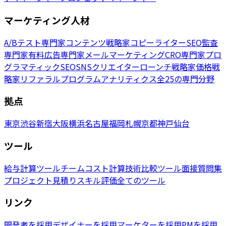
マーケティング人材
A/Bテスト専門家
コンテンツ戦略家
コピーライター
SEO監査
専門家
有料広告専門家
メールマーケティング
CRO専門家
プロ
グラマティックSEO
SNSクリエイター
ローンチ戦略家
価格戦
略家
リファラルプログラム
アナリティクス
全25の専門分野
拠点
東京
渋谷
新宿
大阪
横浜
名古屋
福岡
札幌
京都
神戸
仙台
ツール
給与計算ツール
チームコスト計算
技術比較ツール
面接質問集
プロジェクト見積り
スキル評価
全てのツール
リンク
開発者を採用
デザイナーを採用
マーケターを採用
PMを採用