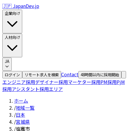
🇯🇵 JapanDev.jp
企業向け
人材向け
JA
Contact
ログイン
リモート求人を検索
48時間以内に採用開始
エンジニア採用
デザイナー採用
マーケター採用
PM採用
PjM
採用
アシスタント採用
エリア
ホーム
/
地域一覧
/
日本
/
宮城県
/
塩竈市