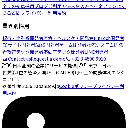
全ての拠点
採用ブログ
ご利用方法
人材の方へ
料金プラン
よく
ある質問
プライバシー
利用規約
業界別採用
銀行・金融系開発者
医療・ヘルスケア開発者
FinTech開発者
ECサイト開発者
SaaS開発者
ゲーム開発者
物流システム開発
者
教育テック開発者
不動産テック開発者
LINE開発者
📧 Contact us
Request a demo
📞 +81 3 4500 9010
🇯🇵
日本全国の企業にサービス提供
|
🇯🇵
東京、日本
世界第3位の経済大国
JST (GMT+9)
月〜金の勤務体系
エンジ
ニアビザ
© 著作権
2026
JapanDev.jp
Cookieポリシー
プライバシー
利
用規約