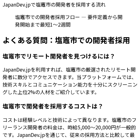
JapanDev.jpで
塩竈市
の開発者を採用する流れ
塩竈市での開発者採用フロー — 要件定義から開
発開始まで最短1〜2週間
よくある質問：
塩竈市
での開発者採用
塩竈市でリモート開発者を見つけるには？
JapanDev.jpを利用すれば、塩竈市の厳選されたリモート開
発者に数分でアクセスできます。当プラットフォームでは、
技術スキルとコミュニケーション能力を十分にスクリーニン
グした上位2%の人材をご紹介しています。
塩竈市で開発者を採用するコストは？
コストは経験レベルと技術によって異なります。塩竈市のフ
リーランス開発者の料金は、時給5,000〜20,000円が一般的
です。JapanDev.jpを通じて、従来の採用方法と比較して最