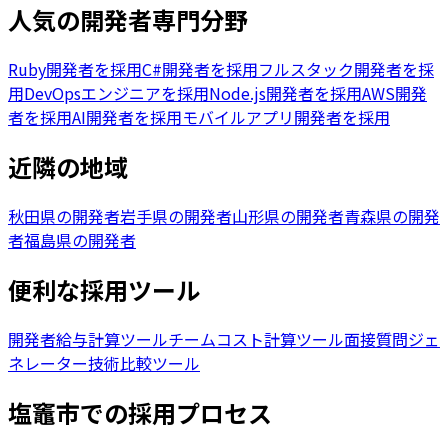
人気の開発者専門分野
Ruby開発者を採用
C#開発者を採用
フルスタック開発者を採
用
DevOpsエンジニアを採用
Node.js開発者を採用
AWS開発
者を採用
AI開発者を採用
モバイルアプリ開発者を採用
近隣の地域
秋田県の開発者
岩手県の開発者
山形県の開発者
青森県の開発
者
福島県の開発者
便利な採用ツール
開発者給与計算ツール
チームコスト計算ツール
面接質問ジェ
ネレーター
技術比較ツール
塩竈市
での採用プロセス