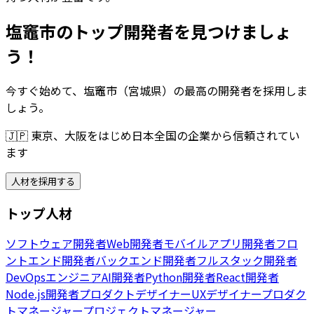
塩竈市のトップ開発者を見つけましょ
う！
今すぐ始めて、塩竈市（宮城県）の最高の開発者を採用しま
しょう。
🇯🇵
東京、大阪をはじめ日本全国の企業から信頼されてい
ます
人材を採用する
トップ人材
ソフトウェア開発者
Web開発者
モバイルアプリ開発者
フロ
ントエンド開発者
バックエンド開発者
フルスタック開発者
DevOpsエンジニア
AI開発者
Python開発者
React開発者
Node.js開発者
プロダクトデザイナー
UXデザイナー
プロダク
トマネージャー
プロジェクトマネージャー