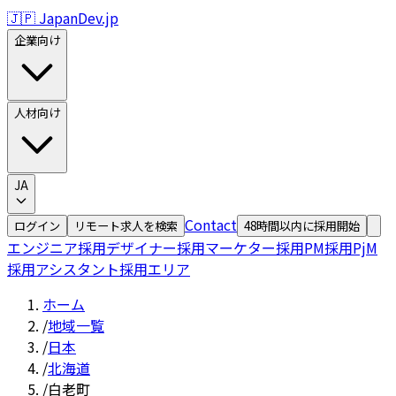
🇯🇵 JapanDev.jp
企業向け
人材向け
JA
Contact
ログイン
リモート求人を検索
48時間以内に採用開始
エンジニア採用
デザイナー採用
マーケター採用
PM採用
PjM
採用
アシスタント採用
エリア
ホーム
/
地域一覧
/
日本
/
北海道
/
白老町