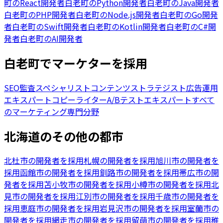
町
の
React開発者
白老町
の
Python開発者
白老町
の
Java開発者
白老町
の
PHP開発者
白老町
の
Node.js開発者
白老町
の
Go開発
者
白老町
の
Swift開発者
白老町
の
Kotlin開発者
白老町
の
C#開
発者
白老町
の
AI開発者
白老町でマーケターを採用
SEO監査スペシャリスト
コンテンツストラテジスト
広告運用
エキスパート
コピーライター
A/Bテストエキスパート
すべて
のマーケティング専門分野
北海道のその他の都市
北杜市の開発者を採用
札幌の開発者を採用
旭川市の開発者を
採用
函館市の開発者を採用
釧路市の開発者を採用
帯広市の開
発者を採用
苫小牧市の開発者を採用
小樽市の開発者を採用
北
見市の開発者を採用
江別市の開発者を採用
千歳市の開発者を
採用
恵庭市の開発者を採用
岩見沢市の開発者を採用
室蘭市の
開発者を採用
網走市の開発者を採用
留萌市の開発者を採用
稚