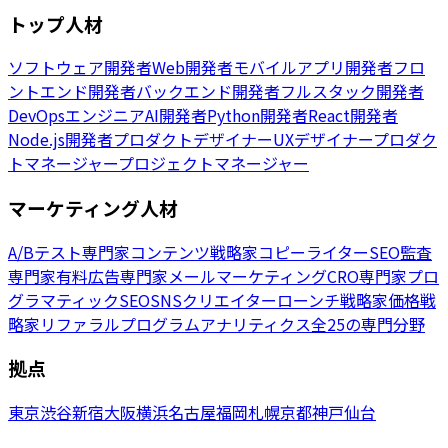
トップ人材
ソフトウェア開発者
Web開発者
モバイルアプリ開発者
フロ
ントエンド開発者
バックエンド開発者
フルスタック開発者
DevOpsエンジニア
AI開発者
Python開発者
React開発者
Node.js開発者
プロダクトデザイナー
UXデザイナー
プロダク
トマネージャー
プロジェクトマネージャー
マーケティング人材
A/Bテスト専門家
コンテンツ戦略家
コピーライター
SEO監査
専門家
有料広告専門家
メールマーケティング
CRO専門家
プロ
グラマティックSEO
SNSクリエイター
ローンチ戦略家
価格戦
略家
リファラルプログラム
アナリティクス
全25の専門分野
拠点
東京
渋谷
新宿
大阪
横浜
名古屋
福岡
札幌
京都
神戸
仙台