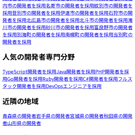
内市の開発者を採用
名寄市の開発者を採用
紋別市の開発者を
採用
登別市の開発者を採用
伊達市の開発者を採用
石狩市の開
発者を採用
北広島市の開発者を採用
北斗市の開発者を採用
滝
川市の開発者を採用
砂川市の開発者を採用
富良野市の開発者
を採用
別海町の開発者を採用
南幌町の開発者を採用
当別町の
開発者を採用
人気の開発者専門分野
TypeScript開発者を採用
Java開発者を採用
PHP開発者を採
用
Go開発者を採用
Ruby開発者を採用
C#開発者を採用
フルス
タック開発者を採用
DevOpsエンジニアを採用
近隣の地域
青森県の開発者
岩手県の開発者
宮城県の開発者
秋田県の開発
者
山形県の開発者