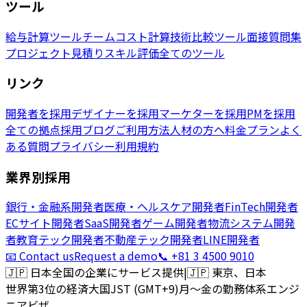
ツール
給与計算ツール
チームコスト計算
技術比較ツール
面接質問集
プロジェクト見積り
スキル評価
全てのツール
リンク
開発者を採用
デザイナーを採用
マーケターを採用
PMを採用
全ての拠点
採用ブログ
ご利用方法
人材の方へ
料金プラン
よく
ある質問
プライバシー
利用規約
業界別採用
銀行・金融系開発者
医療・ヘルスケア開発者
FinTech開発者
ECサイト開発者
SaaS開発者
ゲーム開発者
物流システム開発
者
教育テック開発者
不動産テック開発者
LINE開発者
📧 Contact us
Request a demo
📞 +81 3 4500 9010
🇯🇵
日本全国の企業にサービス提供
|
🇯🇵
東京、日本
世界第3位の経済大国
JST (GMT+9)
月〜金の勤務体系
エンジ
ニアビザ