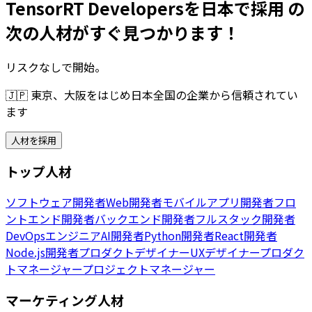
TensorRT Developersを日本で採用 の
次の人材がすぐ見つかります！
リスクなしで開始。
🇯🇵
東京、大阪をはじめ日本全国の企業から信頼されてい
ます
人材を採用
トップ人材
ソフトウェア開発者
Web開発者
モバイルアプリ開発者
フロ
ントエンド開発者
バックエンド開発者
フルスタック開発者
DevOpsエンジニア
AI開発者
Python開発者
React開発者
Node.js開発者
プロダクトデザイナー
UXデザイナー
プロダク
トマネージャー
プロジェクトマネージャー
マーケティング人材