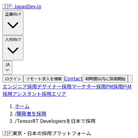
🇯🇵 JapanDev.jp
企業向け
人材向け
JA
Contact
ログイン
リモート求人を検索
48時間以内に採用開始
エンジニア採用
デザイナー採用
マーケター採用
PM採用
PjM
採用
アシスタント採用
エリア
ホーム
/
開発者を採用
/
TensorRT Developersを日本で採用
🇯🇵
東京・日本の採用プラットフォーム