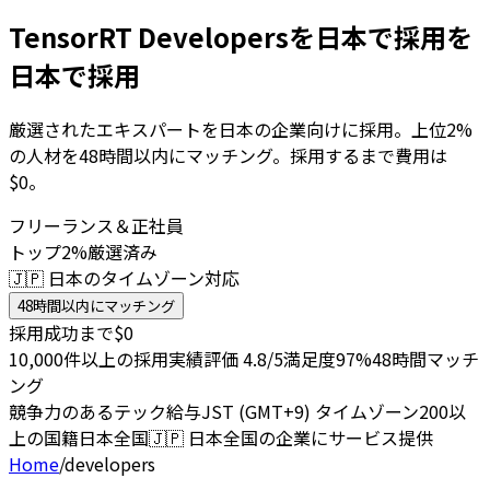
TensorRT Developersを日本で採用を
日本で採用
厳選されたエキスパートを日本の企業向けに採用。上位2%
の人材を48時間以内にマッチング。採用するまで費用は
$0。
フリーランス＆正社員
トップ2%厳選済み
🇯🇵 日本のタイムゾーン対応
48時間以内にマッチング
採用成功まで$0
10,000件以上の採用実績
評価 4.8/5
満足度97%
48時間マッチ
ング
競争力のあるテック給与
JST (GMT+9) タイムゾーン
200以
上の国籍
日本全国
🇯🇵
日本全国の企業にサービス提供
Home
/
developers