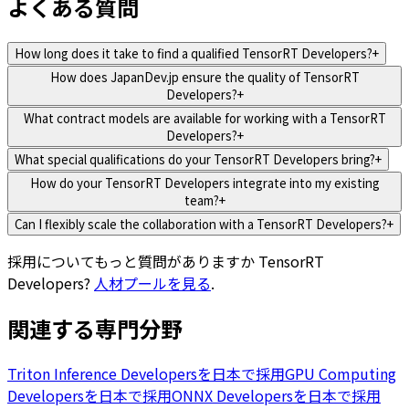
よくある質問
How long does it take to find a qualified TensorRT Developers?
+
How does JapanDev.jp ensure the quality of TensorRT
Developers?
+
What contract models are available for working with a TensorRT
Developers?
+
What special qualifications do your TensorRT Developers bring?
+
How do your TensorRT Developers integrate into my existing
team?
+
Can I flexibly scale the collaboration with a TensorRT Developers?
+
採用についてもっと質問がありますか
TensorRT
Developers
?
人材プールを見る
.
関連する専門分野
Triton Inference Developersを日本で採用
GPU Computing
Developersを日本で採用
ONNX Developersを日本で採用