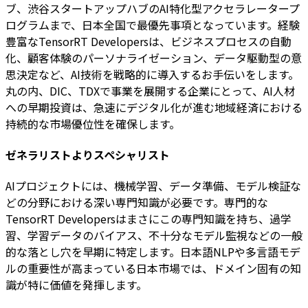
ブ、渋谷スタートアップハブのAI特化型アクセラレータープ
ログラムまで、日本全国で最優先事項となっています。経験
豊富なTensorRT Developersは、ビジネスプロセスの自動
化、顧客体験のパーソナライゼーション、データ駆動型の意
思決定など、AI技術を戦略的に導入するお手伝いをします。
丸の内、DIC、TDXで事業を展開する企業にとって、AI人材
への早期投資は、急速にデジタル化が進む地域経済における
持続的な市場優位性を確保します。
ゼネラリストよりスペシャリスト
AIプロジェクトには、機械学習、データ準備、モデル検証な
どの分野における深い専門知識が必要です。専門的な
TensorRT Developersはまさにこの専門知識を持ち、過学
習、学習データのバイアス、不十分なモデル監視などの一般
的な落とし穴を早期に特定します。日本語NLPや多言語モデ
ルの重要性が高まっている日本市場では、ドメイン固有の知
識が特に価値を発揮します。