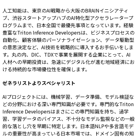
人工知能は、東京のAI戦略から大阪のBRAINイニシアティ
ブ、渋谷スタートアップハブのAI特化型アクセラレータープ
ログラムまで、日本全国で最優先事項となっています。経験
豊富なTriton Inference Developersは、ビジネスプロセスの
自動化、顧客体験のパーソナライゼーション、データ駆動型
の意思決定など、AI技術を戦略的に導入するお手伝いをしま
す。丸の内、DIC、TDXで事業を展開する企業にとって、AI
人材への早期投資は、急速にデジタル化が進む地域経済にお
ける持続的な市場優位性を確保します。
ゼネラリストよりスペシャリスト
AIプロジェクトには、機械学習、データ準備、モデル検証な
どの分野における深い専門知識が必要です。専門的なTriton
Inference Developersはまさにこの専門知識を持ち、過学
習、学習データのバイアス、不十分なモデル監視などの一般
的な落とし穴を早期に特定します。日本語NLPや多言語モデ
ルの重要性が高まっている日本市場では、ドメイン固有の知