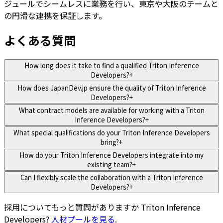
ジュールでシームレスに業務を行い、東京や大阪のチームと
の円滑な連携を保証します。
よくある質問
How long does it take to find a qualified Triton Inference
Developers?
+
How does JapanDev.jp ensure the quality of Triton Inference
Developers?
+
What contract models are available for working with a Triton
Inference Developers?
+
What special qualifications do your Triton Inference Developers
bring?
+
How do your Triton Inference Developers integrate into my
existing team?
+
Can I flexibly scale the collaboration with a Triton Inference
Developers?
+
採用についてもっと質問がありますか
Triton Inference
Developers
?
人材プールを見る
.