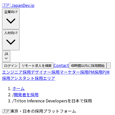
🇯🇵 JapanDev.jp
企業向け
人材向け
JA
Contact
ログイン
リモート求人を検索
48時間以内に採用開始
エンジニア採用
デザイナー採用
マーケター採用
PM採用
PjM
採用
アシスタント採用
エリア
ホーム
/
開発者を採用
/
Triton Inference Developersを日本で採用
🇯🇵
東京・日本の採用プラットフォーム