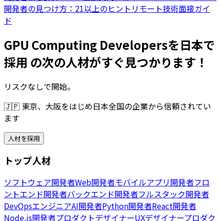
開発者の見つけ方：21以上のヒント
リモート技術面接ガイ
ド
GPU Computing Developersを日本で
採用 の次の人材がすぐ見つかります！
リスクなしで開始。
🇯🇵
東京、大阪をはじめ日本全国の企業から信頼されてい
ます
人材を採用
トップ人材
ソフトウェア開発者
Web開発者
モバイルアプリ開発者
フロ
ントエンド開発者
バックエンド開発者
フルスタック開発者
DevOpsエンジニア
AI開発者
Python開発者
React開発者
Node.js開発者
プロダクトデザイナー
UXデザイナー
プロダク