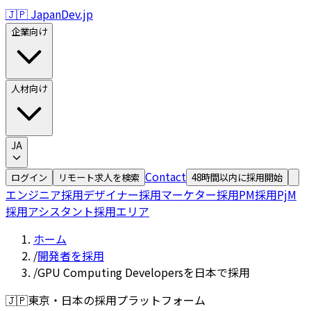
🇯🇵 JapanDev.jp
企業向け
人材向け
JA
Contact
ログイン
リモート求人を検索
48時間以内に採用開始
エンジニア採用
デザイナー採用
マーケター採用
PM採用
PjM
採用
アシスタント採用
エリア
ホーム
/
開発者を採用
/
GPU Computing Developersを日本で採用
🇯🇵
東京・日本の採用プラットフォーム