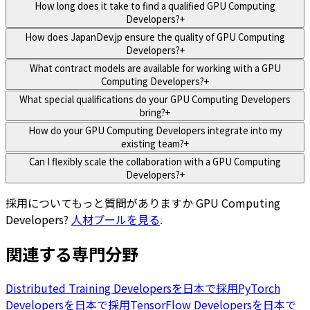
How long does it take to find a qualified GPU Computing
Developers?
+
How does JapanDev.jp ensure the quality of GPU Computing
Developers?
+
What contract models are available for working with a GPU
Computing Developers?
+
What special qualifications do your GPU Computing Developers
bring?
+
How do your GPU Computing Developers integrate into my
existing team?
+
Can I flexibly scale the collaboration with a GPU Computing
Developers?
+
採用についてもっと質問がありますか
GPU Computing
Developers
?
人材プールを見る
.
関連する専門分野
Distributed Training Developersを日本で採用
PyTorch
Developersを日本で採用
TensorFlow Developersを日本で