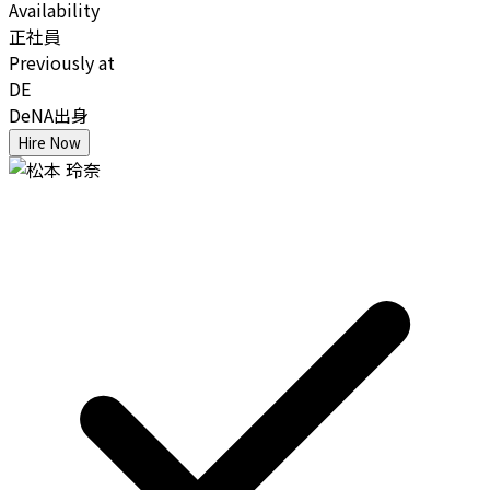
Availability
正社員
Previously at
DE
DeNA出身
Hire Now