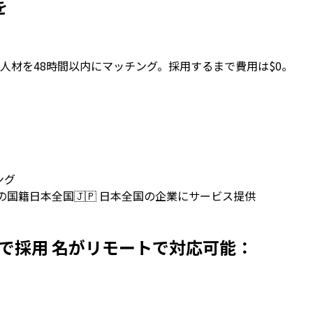
を
人材を48時間以内にマッチング。採用するまで費用は$0。
ング
上の国籍
日本全国
🇯🇵
日本全国の企業にサービス提供
ersを日本で採用 名がリモートで対応可能：