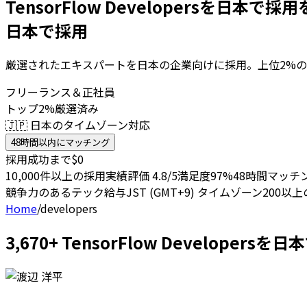
TensorFlow Developersを日本で採用
日本で採用
厳選されたエキスパートを日本の企業向けに採用。上位2%の
フリーランス＆正社員
トップ2%厳選済み
🇯🇵 日本のタイムゾーン対応
48時間以内にマッチング
採用成功まで$0
10,000件以上の採用実績
評価 4.8/5
満足度97%
48時間マッチ
競争力のあるテック給与
JST (GMT+9) タイムゾーン
200以
Home
/
developers
3,670+ TensorFlow Develop