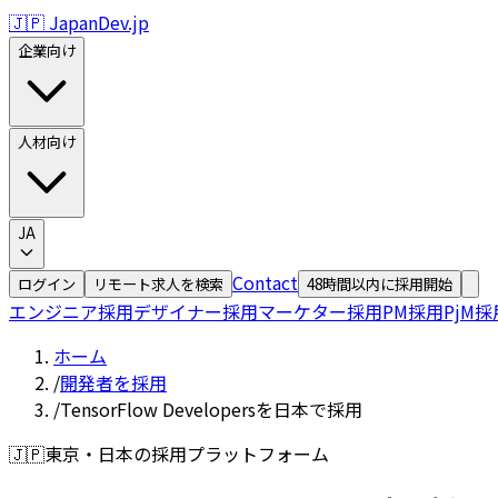
🇯🇵 JapanDev.jp
企業向け
人材向け
JA
Contact
ログイン
リモート求人を検索
48時間以内に採用開始
エンジニア採用
デザイナー採用
マーケター採用
PM採用
PjM採
ホーム
/
開発者を採用
/
TensorFlow Developersを日本で採用
🇯🇵
東京・日本の採用プラットフォーム