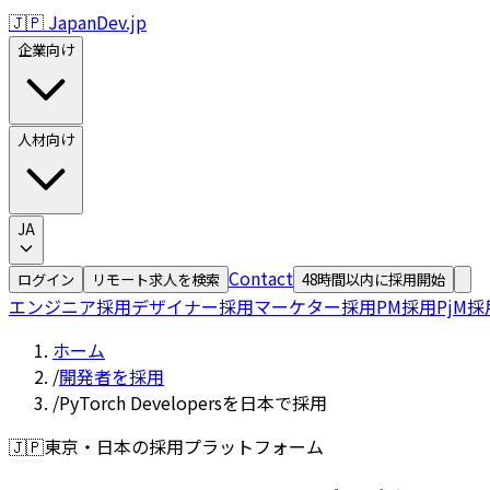
🇯🇵 JapanDev.jp
企業向け
人材向け
JA
Contact
ログイン
リモート求人を検索
48時間以内に採用開始
エンジニア採用
デザイナー採用
マーケター採用
PM採用
PjM採
ホーム
/
開発者を採用
/
PyTorch Developersを日本で採用
🇯🇵
東京・日本の採用プラットフォーム