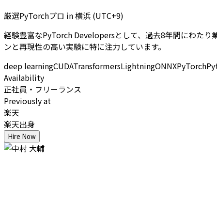
厳選PyTorchプロ
in
横浜 (UTC+9)
経験豊富なPyTorch Developersとして、過去8年間に
ンと再現性の高い実験に特に注力しています。
deep learning
CUDA
Transformers
Lightning
ONNX
PyTorch
Py
Availability
正社員・フリーランス
Previously at
楽天
楽天出身
Hire Now