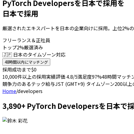
PyTorch Developersを日本で採用を
日本で採用
厳選されたエキスパートを日本の企業向けに採用。上位2%の
フリーランス＆正社員
トップ2%厳選済み
🇯🇵 日本のタイムゾーン対応
48時間以内にマッチング
採用成功まで$0
10,000件以上の採用実績
評価 4.8/5
満足度97%
48時間マッチ
競争力のあるテック給与
JST (GMT+9) タイムゾーン
200以
Home
/
developers
3,890+ PyTorch Developers