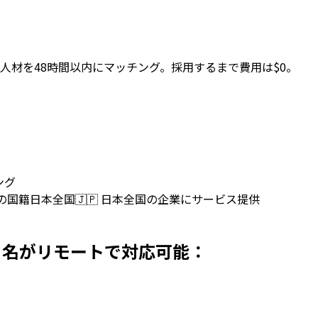
人材を48時間以内にマッチング。採用するまで費用は$0。
ング
上の国籍
日本全国
🇯🇵
日本全国の企業にサービス提供
本で採用 名がリモートで対応可能：