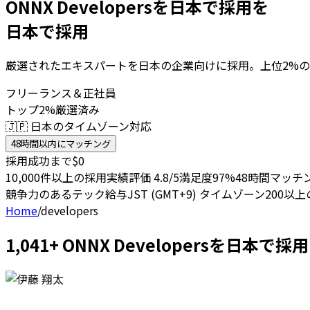
ONNX Developersを日本で採用を
日本で採用
厳選されたエキスパートを日本の企業向けに採用。上位2%の
フリーランス＆正社員
トップ2%厳選済み
🇯🇵 日本のタイムゾーン対応
48時間以内にマッチング
採用成功まで$0
10,000件以上の採用実績
評価 4.8/5
満足度97%
48時間マッチ
競争力のあるテック給与
JST (GMT+9) タイムゾーン
200以
Home
/
developers
1,041+ ONNX Developersを日