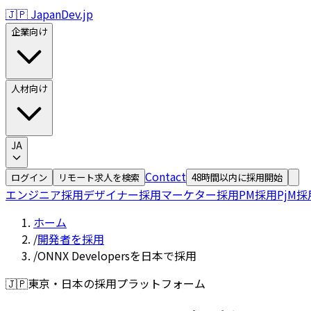
🇯🇵 JapanDev.jp
企業向け
人材向け
JA
Contact
ログイン
リモート求人を検索
48時間以内に採用開始
エンジニア採用
デザイナー採用
マーケター採用
PM採用
PjM採
ホーム
/
開発者を採用
/
ONNX Developersを日本で採用
🇯🇵
東京・日本の採用プラットフォーム