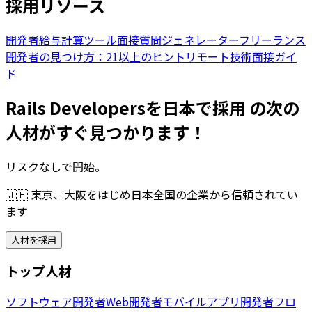
採用リソース
開発者給与計算ツール
面接質問ジェネレーター
フリーランス
開発者の見つけ方：21以上のヒント
リモート技術面接ガイ
ド
Rails Developersを日本で採用 の次の
人材がすぐ見つかります！
リスクなしで開始。
🇯🇵
東京、大阪をはじめ日本全国の企業から信頼されてい
ます
人材を採用
トップ人材
ソフトウェア開発者
Web開発者
モバイルアプリ開発者
フロ