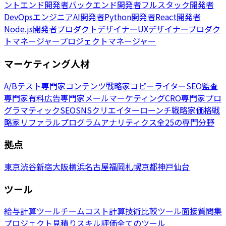
ントエンド開発者
バックエンド開発者
フルスタック開発者
DevOpsエンジニア
AI開発者
Python開発者
React開発者
Node.js開発者
プロダクトデザイナー
UXデザイナー
プロダク
トマネージャー
プロジェクトマネージャー
マーケティング人材
A/Bテスト専門家
コンテンツ戦略家
コピーライター
SEO監査
専門家
有料広告専門家
メールマーケティング
CRO専門家
プロ
グラマティックSEO
SNSクリエイター
ローンチ戦略家
価格戦
略家
リファラルプログラム
アナリティクス
全25の専門分野
拠点
東京
渋谷
新宿
大阪
横浜
名古屋
福岡
札幌
京都
神戸
仙台
ツール
給与計算ツール
チームコスト計算
技術比較ツール
面接質問集
プロジェクト見積り
スキル評価
全てのツール