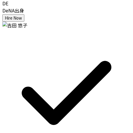
DE
DeNA出身
Hire Now