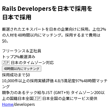
Rails Developersを日本で採用を
日本で採用
厳選されたエキスパートを日本の企業向けに採用。上位2%
の人材を48時間以内にマッチング。採用するまで費用は
$0。
フリーランス＆正社員
トップ2%厳選済み
🇯🇵 日本のタイムゾーン対応
48時間以内にマッチング
採用成功まで$0
10,000件以上の採用実績
評価 4.8/5
満足度97%
48時間マッチ
ング
競争力のあるテック給与
JST (GMT+9) タイムゾーン
200以
上の国籍
日本全国
🇯🇵
日本全国の企業にサービス提供
Home
/
developers