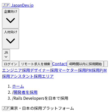
🇯🇵 JapanDev.jp
企業向け
人材向け
JA
Contact
ログイン
リモート求人を検索
48時間以内に採用開始
エンジニア採用
デザイナー採用
マーケター採用
PM採用
PjM
採用
アシスタント採用
エリア
ホーム
/
開発者を採用
/
Rails Developersを日本で採用
🇯🇵
東京・日本の採用プラットフォーム