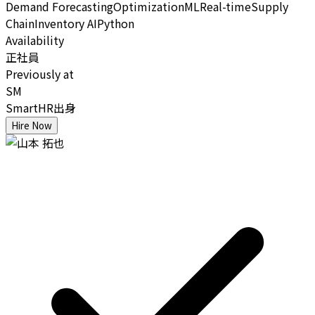
Demand Forecasting
Optimization
ML
Real-time
Supply
Chain
Inventory AI
Python
Availability
正社員
Previously at
SM
SmartHR出身
Hire Now