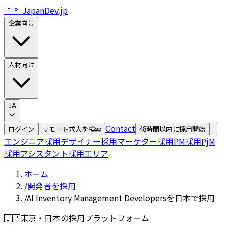
🇯🇵 JapanDev.jp
企業向け
人材向け
JA
Contact
ログイン
リモート求人を検索
48時間以内に採用開始
エンジニア採用
デザイナー採用
マーケター採用
PM採用
PjM
採用
アシスタント採用
エリア
ホーム
/
開発者を採用
/
AI Inventory Management Developersを日本で採用
🇯🇵
東京・日本の採用プラットフォーム