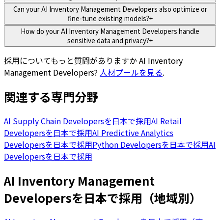
Can your AI Inventory Management Developers also optimize or
fine-tune existing models?
+
How do your AI Inventory Management Developers handle
sensitive data and privacy?
+
採用についてもっと質問がありますか
AI Inventory
Management Developers
?
人材プールを見る
.
関連する専門分野
AI Supply Chain Developersを日本で採用
AI Retail
Developersを日本で採用
AI Predictive Analytics
Developersを日本で採用
Python Developersを日本で採用
AI
Developersを日本で採用
AI Inventory Management
Developersを日本で採用（地域別）