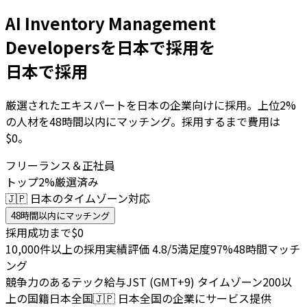
AI Inventory Management
Developersを日本で採用を
日本で採用
厳選されたエキスパートを日本の企業向けに採用。上位2%
の人材を48時間以内にマッチング。採用するまで費用は
$0。
フリーランス＆正社員
トップ2%厳選済み
🇯🇵 日本のタイムゾーン対応
48時間以内にマッチング
採用成功まで$0
10,000件以上の採用実績
評価 4.8/5
満足度97%
48時間マッチ
ング
競争力のあるテック給与
JST (GMT+9) タイムゾーン
200以
上の国籍
日本全国
🇯🇵
日本全国の企業にサービス提供