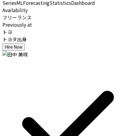
Series
ML
Forecasting
Statistics
Dashboard
Availability
フリーランス
Previously at
トヨ
トヨタ出身
Hire Now