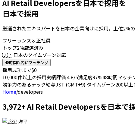
AI Retail Developersを日本で採用を
日本で採用
厳選されたエキスパートを日本の企業向けに採用。上位2%の
フリーランス＆正社員
トップ2%厳選済み
🇯🇵 日本のタイムゾーン対応
48時間以内にマッチング
採用成功まで$0
10,000件以上の採用実績
評価 4.8/5
満足度97%
48時間マッチ
競争力のあるテック給与
JST (GMT+9) タイムゾーン
200以
Home
/
developers
3,972+ AI Retail Developer