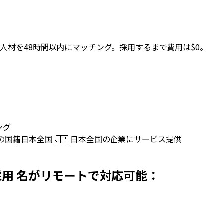
人材を48時間以内にマッチング。採用するまで費用は$0。
ング
上の国籍
日本全国
🇯🇵
日本全国の企業にサービス提供
sを日本で採用 名がリモートで対応可能：