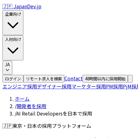
🇯🇵 JapanDev.jp
企業向け
人材向け
JA
Contact
ログイン
リモート求人を検索
48時間以内に採用開始
エンジニア採用
デザイナー採用
マーケター採用
PM採用
PjM採
ホーム
/
開発者を採用
/
AI Retail Developersを日本で採用
🇯🇵
東京・日本の採用プラットフォーム