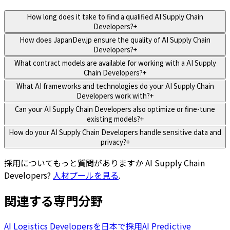
How long does it take to find a qualified AI Supply Chain
Developers?
+
How does JapanDev.jp ensure the quality of AI Supply Chain
Developers?
+
What contract models are available for working with a AI Supply
Chain Developers?
+
What AI frameworks and technologies do your AI Supply Chain
Developers work with?
+
Can your AI Supply Chain Developers also optimize or fine-tune
existing models?
+
How do your AI Supply Chain Developers handle sensitive data and
privacy?
+
採用についてもっと質問がありますか
AI Supply Chain
Developers
?
人材プールを見る
.
関連する専門分野
AI Logistics Developersを日本で採用
AI Predictive