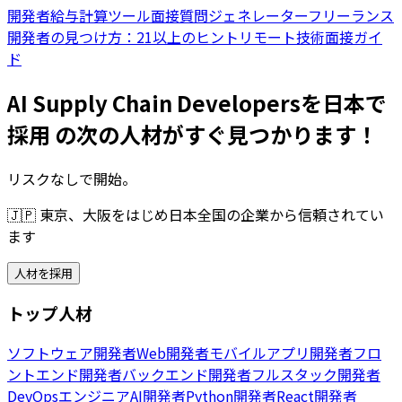
開発者給与計算ツール
面接質問ジェネレーター
フリーランス
開発者の見つけ方：21以上のヒント
リモート技術面接ガイ
ド
AI Supply Chain Developersを日本で
採用 の次の人材がすぐ見つかります！
リスクなしで開始。
🇯🇵
東京、大阪をはじめ日本全国の企業から信頼されてい
ます
人材を採用
トップ人材
ソフトウェア開発者
Web開発者
モバイルアプリ開発者
フロ
ントエンド開発者
バックエンド開発者
フルスタック開発者
DevOpsエンジニア
AI開発者
Python開発者
React開発者