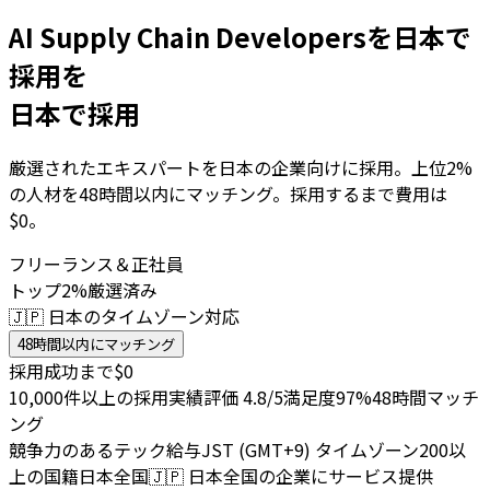
AI Supply Chain Developersを日本で
採用を
日本で採用
厳選されたエキスパートを日本の企業向けに採用。上位2%
の人材を48時間以内にマッチング。採用するまで費用は
$0。
フリーランス＆正社員
トップ2%厳選済み
🇯🇵 日本のタイムゾーン対応
48時間以内にマッチング
採用成功まで$0
10,000件以上の採用実績
評価 4.8/5
満足度97%
48時間マッチ
ング
競争力のあるテック給与
JST (GMT+9) タイムゾーン
200以
上の国籍
日本全国
🇯🇵
日本全国の企業にサービス提供