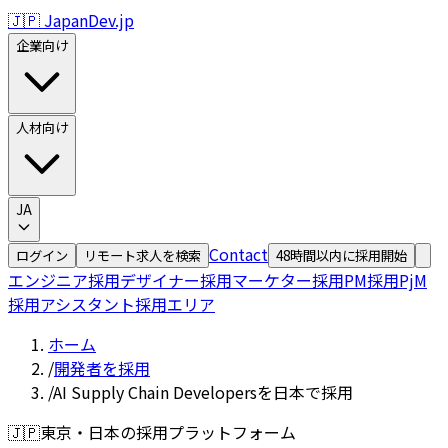
🇯🇵 JapanDev.jp
企業向け
人材向け
JA
Contact
ログイン
リモート求人を検索
48時間以内に採用開始
エンジニア採用
デザイナー採用
マーケター採用
PM採用
PjM
採用
アシスタント採用
エリア
ホーム
/
開発者を採用
/
AI Supply Chain Developersを日本で採用
🇯🇵
東京・日本の採用プラットフォーム