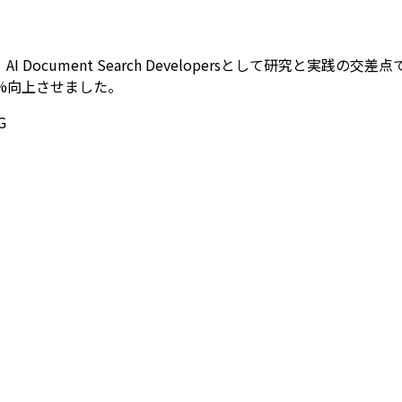
ument Search Developersとして研究と実践の交差点
%向上させました。
G