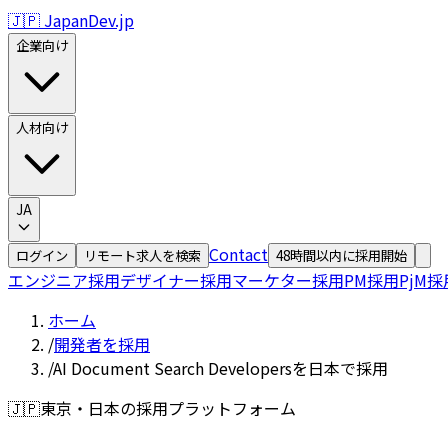
🇯🇵 JapanDev.jp
企業向け
人材向け
JA
Contact
ログイン
リモート求人を検索
48時間以内に採用開始
エンジニア採用
デザイナー採用
マーケター採用
PM採用
PjM採
ホーム
/
開発者を採用
/
AI Document Search Developersを日本で採用
🇯🇵
東京・日本の採用プラットフォーム