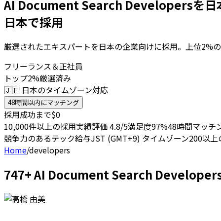
AI Document Search Developer
日本で採用
厳選されたエキスパートを日本の企業向けに採用。上位2%の
フリーランス＆正社員
トップ2%厳選済み
🇯🇵 日本のタイムゾーン対応
48時間以内にマッチング
採用成功まで$0
10,000件以上の採用実績
評価 4.8/5
満足度97%
48時間マッチ
競争力のあるテック給与
JST (GMT+9) タイムゾーン
200以
Home
/
developers
747+ AI Document Search De