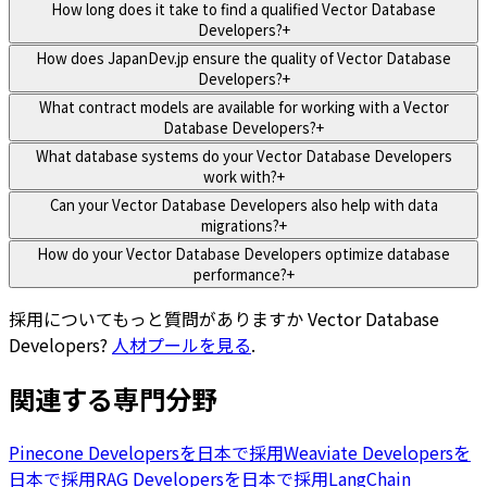
How long does it take to find a qualified Vector Database
Developers?
+
How does JapanDev.jp ensure the quality of Vector Database
Developers?
+
What contract models are available for working with a Vector
Database Developers?
+
What database systems do your Vector Database Developers
work with?
+
Can your Vector Database Developers also help with data
migrations?
+
How do your Vector Database Developers optimize database
performance?
+
採用についてもっと質問がありますか
Vector Database
Developers
?
人材プールを見る
.
関連する専門分野
Pinecone Developersを日本で採用
Weaviate Developersを
日本で採用
RAG Developersを日本で採用
LangChain