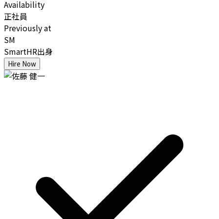
Availability
正社員
Previously at
SM
SmartHR出身
Hire Now