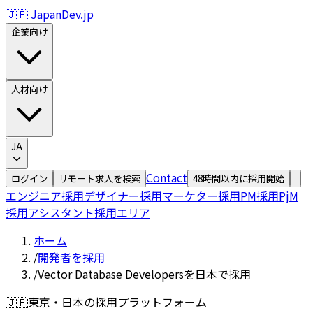
🇯🇵 JapanDev.jp
企業向け
人材向け
JA
Contact
ログイン
リモート求人を検索
48時間以内に採用開始
エンジニア採用
デザイナー採用
マーケター採用
PM採用
PjM
採用
アシスタント採用
エリア
ホーム
/
開発者を採用
/
Vector Database Developersを日本で採用
🇯🇵
東京・日本の採用プラットフォーム