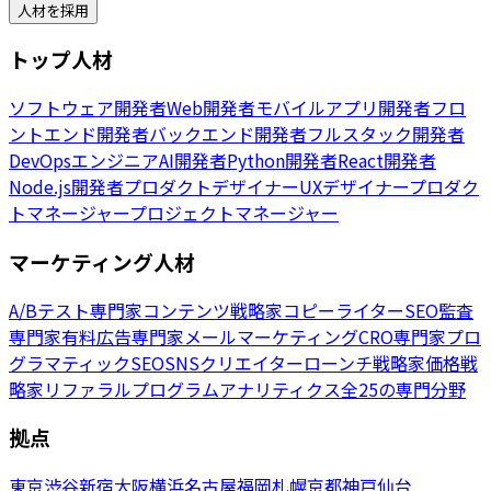
人材を採用
トップ人材
ソフトウェア開発者
Web開発者
モバイルアプリ開発者
フロ
ントエンド開発者
バックエンド開発者
フルスタック開発者
DevOpsエンジニア
AI開発者
Python開発者
React開発者
Node.js開発者
プロダクトデザイナー
UXデザイナー
プロダク
トマネージャー
プロジェクトマネージャー
マーケティング人材
A/Bテスト専門家
コンテンツ戦略家
コピーライター
SEO監査
専門家
有料広告専門家
メールマーケティング
CRO専門家
プロ
グラマティックSEO
SNSクリエイター
ローンチ戦略家
価格戦
略家
リファラルプログラム
アナリティクス
全25の専門分野
拠点
東京
渋谷
新宿
大阪
横浜
名古屋
福岡
札幌
京都
神戸
仙台