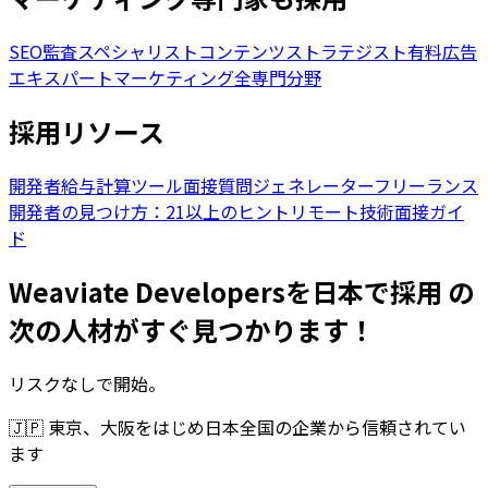
SEO監査スペシャリスト
コンテンツストラテジスト
有料広告
エキスパート
マーケティング全専門分野
採用リソース
開発者給与計算ツール
面接質問ジェネレーター
フリーランス
開発者の見つけ方：21以上のヒント
リモート技術面接ガイ
ド
Weaviate Developersを日本で採用 の
次の人材がすぐ見つかります！
リスクなしで開始。
🇯🇵
東京、大阪をはじめ日本全国の企業から信頼されてい
ます