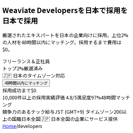
Weaviate Developersを日本で採用を
日本で採用
厳選されたエキスパートを日本の企業向けに採用。上位2%
の人材を48時間以内にマッチング。採用するまで費用は
$0。
フリーランス＆正社員
トップ2%厳選済み
🇯🇵 日本のタイムゾーン対応
48時間以内にマッチング
採用成功まで$0
10,000件以上の採用実績
評価 4.8/5
満足度97%
48時間マッチ
ング
競争力のあるテック給与
JST (GMT+9) タイムゾーン
200以
上の国籍
日本全国
🇯🇵
日本全国の企業にサービス提供
Home
/
developers