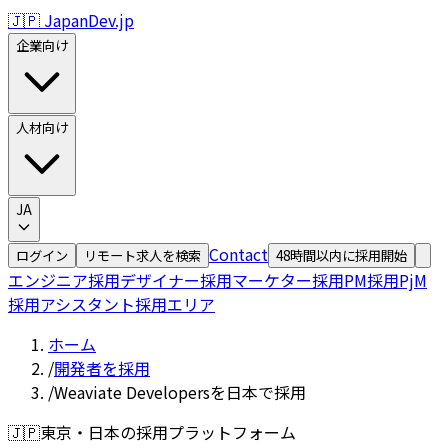
🇯🇵 JapanDev.jp
企業向け
人材向け
JA
Contact
ログイン
リモート求人を検索
48時間以内に採用開始
エンジニア採用
デザイナー採用
マーケター採用
PM採用
PjM
採用
アシスタント採用
エリア
ホーム
/
開発者を採用
/
Weaviate Developersを日本で採用
🇯🇵
東京・日本の採用プラットフォーム