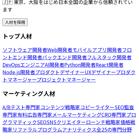
🇯🇵
東京、大阪をはじめ日本全国の企業から信頼されてい
ます
人材を採用
トップ人材
ソフトウェア開発者
Web開発者
モバイルアプリ開発者
フロ
ントエンド開発者
バックエンド開発者
フルスタック開発者
DevOpsエンジニア
AI開発者
Python開発者
React開発者
Node.js開発者
プロダクトデザイナー
UXデザイナー
プロダク
トマネージャー
プロジェクトマネージャー
マーケティング人材
A/Bテスト専門家
コンテンツ戦略家
コピーライター
SEO監査
専門家
有料広告専門家
メールマーケティング
CRO専門家
プロ
グラマティックSEO
SNSクリエイター
ローンチ戦略家
価格戦
略家
リファラルプログラム
アナリティクス
全25の専門分野