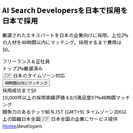
AI Search Developersを日本で採用を
日本で採用
厳選されたエキスパートを日本の企業向けに採用。上位2%
の人材を48時間以内にマッチング。採用するまで費用は
$0。
フリーランス＆正社員
トップ2%厳選済み
🇯🇵 日本のタイムゾーン対応
48時間以内にマッチング
採用成功まで$0
10,000件以上の採用実績
評価 4.8/5
満足度97%
48時間マッチ
ング
競争力のあるテック給与
JST (GMT+9) タイムゾーン
200以
上の国籍
日本全国
🇯🇵
日本全国の企業にサービス提供
Home
/
developers