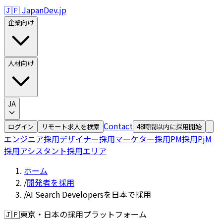
🇯🇵 JapanDev.jp
企業向け
人材向け
JA
Contact
ログイン
リモート求人を検索
48時間以内に採用開始
エンジニア採用
デザイナー採用
マーケター採用
PM採用
PjM
採用
アシスタント採用
エリア
ホーム
/
開発者を採用
/
AI Search Developersを日本で採用
🇯🇵
東京・日本の採用プラットフォーム