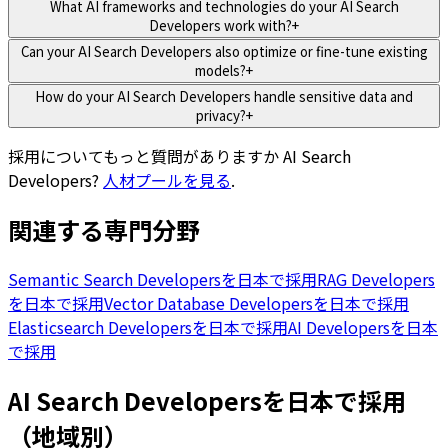
What AI frameworks and technologies do your AI Search
Developers work with?
+
Can your AI Search Developers also optimize or fine-tune existing
models?
+
How do your AI Search Developers handle sensitive data and
privacy?
+
採用についてもっと質問がありますか
AI Search
Developers
?
人材プールを見る
.
関連する専門分野
Semantic Search Developersを日本で採用
RAG Developers
を日本で採用
Vector Database Developersを日本で採用
Elasticsearch Developersを日本で採用
AI Developersを日本
で採用
AI Search Developersを日本で採用
（地域別）