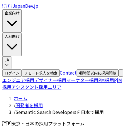
🇯🇵 JapanDev.jp
企業向け
人材向け
JA
Contact
ログイン
リモート求人を検索
48時間以内に採用開始
エンジニア採用
デザイナー採用
マーケター採用
PM採用
PjM
採用
アシスタント採用
エリア
ホーム
/
開発者を採用
/
Semantic Search Developersを日本で採用
🇯🇵
東京・日本の採用プラットフォーム