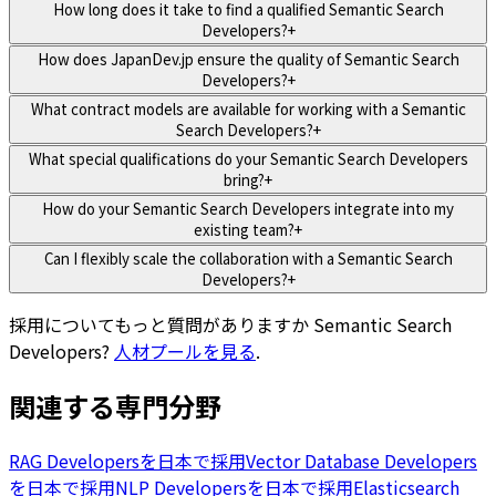
How long does it take to find a qualified Semantic Search
Developers?
+
How does JapanDev.jp ensure the quality of Semantic Search
Developers?
+
What contract models are available for working with a Semantic
Search Developers?
+
What special qualifications do your Semantic Search Developers
bring?
+
How do your Semantic Search Developers integrate into my
existing team?
+
Can I flexibly scale the collaboration with a Semantic Search
Developers?
+
採用についてもっと質問がありますか
Semantic Search
Developers
?
人材プールを見る
.
関連する専門分野
RAG Developersを日本で採用
Vector Database Developers
を日本で採用
NLP Developersを日本で採用
Elasticsearch