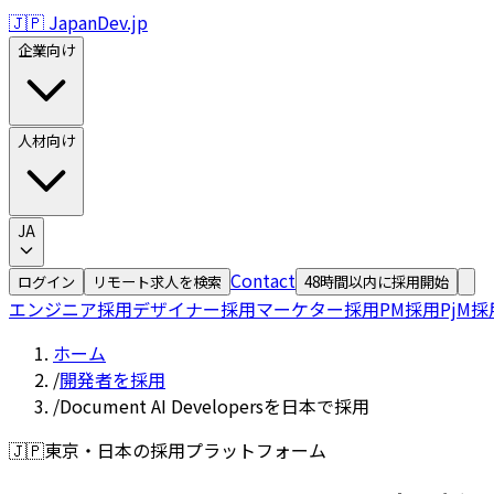
🇯🇵 JapanDev.jp
企業向け
人材向け
JA
Contact
ログイン
リモート求人を検索
48時間以内に採用開始
エンジニア採用
デザイナー採用
マーケター採用
PM採用
PjM採
ホーム
/
開発者を採用
/
Document AI Developersを日本で採用
🇯🇵
東京・日本の採用プラットフォーム