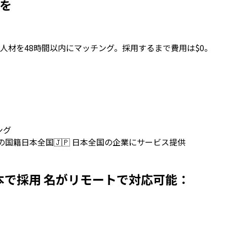
用を
人材を48時間以内にマッチング。採用するまで費用は$0。
ング
上の国籍
日本全国
🇯🇵
日本全国の企業にサービス提供
persを日本で採用 名がリモートで対応可能：