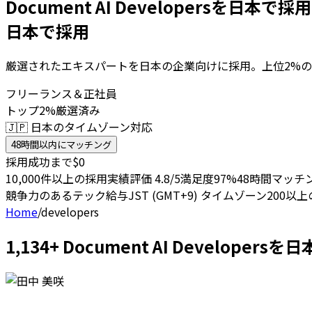
Document AI Developersを日本で採
日本で採用
厳選されたエキスパートを日本の企業向けに採用。上位2%の
フリーランス＆正社員
トップ2%厳選済み
🇯🇵 日本のタイムゾーン対応
48時間以内にマッチング
採用成功まで$0
10,000件以上の採用実績
評価 4.8/5
満足度97%
48時間マッチ
競争力のあるテック給与
JST (GMT+9) タイムゾーン
200以
Home
/
developers
1,134+ Document AI Develo