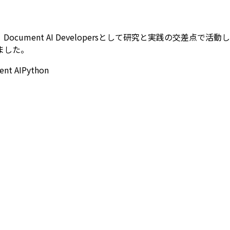
ment AI Developersとして研究と実践の交差点で活動し
ました。
nt AI
Python