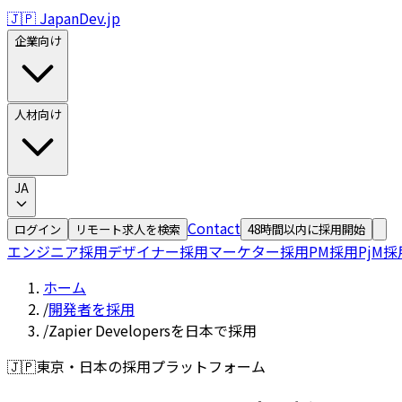
🇯🇵 JapanDev.jp
企業向け
人材向け
JA
Contact
ログイン
リモート求人を検索
48時間以内に採用開始
エンジニア採用
デザイナー採用
マーケター採用
PM採用
PjM採
ホーム
/
開発者を採用
/
Zapier Developersを日本で採用
🇯🇵
東京・日本の採用プラットフォーム