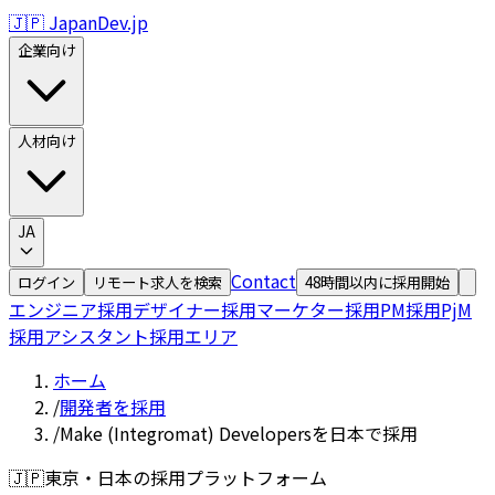
🇯🇵 JapanDev.jp
企業向け
人材向け
JA
Contact
ログイン
リモート求人を検索
48時間以内に採用開始
エンジニア採用
デザイナー採用
マーケター採用
PM採用
PjM
採用
アシスタント採用
エリア
ホーム
/
開発者を採用
/
Make (Integromat) Developersを日本で採用
🇯🇵
東京・日本の採用プラットフォーム