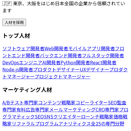
🇯🇵
東京、大阪をはじめ日本全国の企業から信頼されてい
ます
人材を採用
トップ人材
ソフトウェア開発者
Web開発者
モバイルアプリ開発者
フロ
ントエンド開発者
バックエンド開発者
フルスタック開発者
DevOpsエンジニア
AI開発者
Python開発者
React開発者
Node.js開発者
プロダクトデザイナー
UXデザイナー
プロダク
トマネージャー
プロジェクトマネージャー
マーケティング人材
A/Bテスト専門家
コンテンツ戦略家
コピーライター
SEO監査
専門家
有料広告専門家
メールマーケティング
CRO専門家
プロ
グラマティックSEO
SNSクリエイター
ローンチ戦略家
価格戦
略家
リファラルプログラム
アナリティクス
全25の専門分野