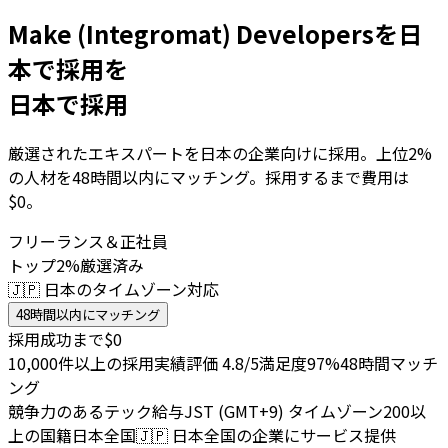
Make (Integromat) Developersを日
本で採用を
日本で採用
厳選されたエキスパートを日本の企業向けに採用。上位2%
の人材を48時間以内にマッチング。採用するまで費用は
$0。
フリーランス＆正社員
トップ2%厳選済み
🇯🇵 日本のタイムゾーン対応
48時間以内にマッチング
採用成功まで$0
10,000件以上の採用実績
評価 4.8/5
満足度97%
48時間マッチ
ング
競争力のあるテック給与
JST (GMT+9) タイムゾーン
200以
上の国籍
日本全国
🇯🇵
日本全国の企業にサービス提供