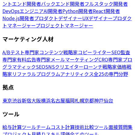
ントエンド開発者
バックエンド開発者
フルスタック開発者
DevOpsエンジニア
AI開発者
Python開発者
React開発者
Node.js開発者
プロダクトデザイナー
UXデザイナー
プロダク
トマネージャー
プロジェクトマネージャー
マーケティング人材
A/Bテスト専門家
コンテンツ戦略家
コピーライター
SEO監査
専門家
有料広告専門家
メールマーケティング
CRO専門家
プロ
グラマティックSEO
SNSクリエイター
ローンチ戦略家
価格戦
略家
リファラルプログラム
アナリティクス
全25の専門分野
拠点
東京
渋谷
新宿
大阪
横浜
名古屋
福岡
札幌
京都
神戸
仙台
ツール
給与計算ツール
チームコスト計算
技術比較ツール
面接質問集
プロジェクト見積り
スキル評価
全てのツール