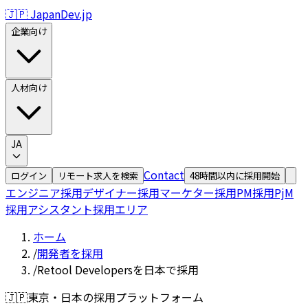
🇯🇵 JapanDev.jp
企業向け
人材向け
JA
Contact
ログイン
リモート求人を検索
48時間以内に採用開始
エンジニア採用
デザイナー採用
マーケター採用
PM採用
PjM
採用
アシスタント採用
エリア
ホーム
/
開発者を採用
/
Retool Developersを日本で採用
🇯🇵
東京・日本の採用プラットフォーム