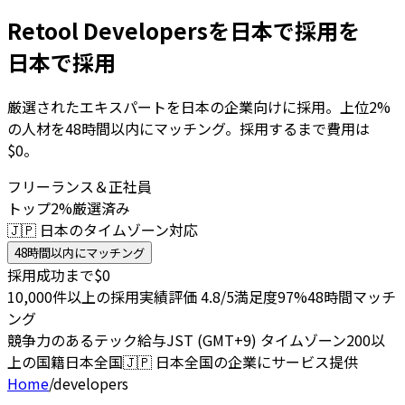
Retool Developersを日本で採用を
日本で採用
厳選されたエキスパートを日本の企業向けに採用。上位2%
の人材を48時間以内にマッチング。採用するまで費用は
$0。
フリーランス＆正社員
トップ2%厳選済み
🇯🇵 日本のタイムゾーン対応
48時間以内にマッチング
採用成功まで$0
10,000件以上の採用実績
評価 4.8/5
満足度97%
48時間マッチ
ング
競争力のあるテック給与
JST (GMT+9) タイムゾーン
200以
上の国籍
日本全国
🇯🇵
日本全国の企業にサービス提供
Home
/
developers