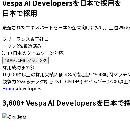
Vespa AI Developersを日本で採用を
日本で採用
厳選されたエキスパートを日本の企業向けに採用。上位2%の
フリーランス＆正社員
トップ2%厳選済み
🇯🇵 日本のタイムゾーン対応
48時間以内にマッチング
採用成功まで$0
10,000件以上の採用実績
評価 4.8/5
満足度97%
48時間マッチ
競争力のあるテック給与
JST (GMT+9) タイムゾーン
200以
Home
/
developers
3,608+ Vespa AI Developers