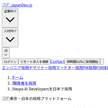
🇯🇵 JapanDev.jp
企業向け
人材向け
JA
Contact
ログイン
リモート求人を検索
48時間以内に採用開始
エンジニア採用
デザイナー採用
マーケター採用
PM採用
PjM採
ホーム
/
開発者を採用
/
Vespa AI Developersを日本で採用
🇯🇵
東京・日本の採用プラットフォーム