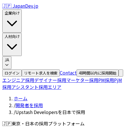
🇯🇵 JapanDev.jp
企業向け
人材向け
JA
Contact
ログイン
リモート求人を検索
48時間以内に採用開始
エンジニア採用
デザイナー採用
マーケター採用
PM採用
PjM
採用
アシスタント採用
エリア
ホーム
/
開発者を採用
/
Upstash Developersを日本で採用
🇯🇵
東京・日本の採用プラットフォーム