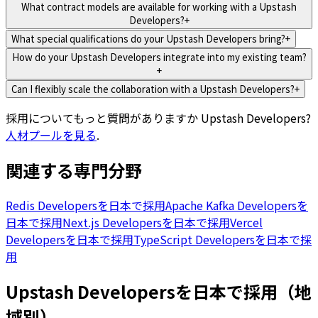
What contract models are available for working with a Upstash
Developers?
+
What special qualifications do your Upstash Developers bring?
+
How do your Upstash Developers integrate into my existing team?
+
Can I flexibly scale the collaboration with a Upstash Developers?
+
採用についてもっと質問がありますか
Upstash Developers
?
人材プールを見る
.
関連する専門分野
Redis Developersを日本で採用
Apache Kafka Developersを
日本で採用
Next.js Developersを日本で採用
Vercel
Developersを日本で採用
TypeScript Developersを日本で採
用
Upstash Developersを日本で採用（地
域別）