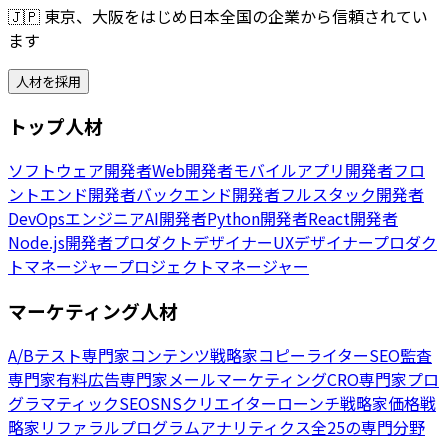
🇯🇵
東京、大阪をはじめ日本全国の企業から信頼されてい
ます
人材を採用
トップ人材
ソフトウェア開発者
Web開発者
モバイルアプリ開発者
フロ
ントエンド開発者
バックエンド開発者
フルスタック開発者
DevOpsエンジニア
AI開発者
Python開発者
React開発者
Node.js開発者
プロダクトデザイナー
UXデザイナー
プロダク
トマネージャー
プロジェクトマネージャー
マーケティング人材
A/Bテスト専門家
コンテンツ戦略家
コピーライター
SEO監査
専門家
有料広告専門家
メールマーケティング
CRO専門家
プロ
グラマティックSEO
SNSクリエイター
ローンチ戦略家
価格戦
略家
リファラルプログラム
アナリティクス
全25の専門分野