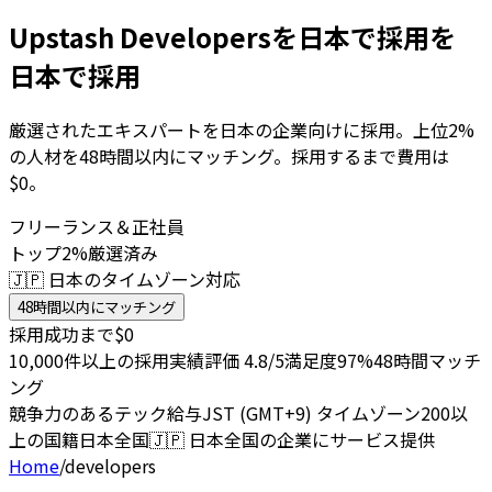
Upstash Developersを日本で採用を
日本で採用
厳選されたエキスパートを日本の企業向けに採用。上位2%
の人材を48時間以内にマッチング。採用するまで費用は
$0。
フリーランス＆正社員
トップ2%厳選済み
🇯🇵 日本のタイムゾーン対応
48時間以内にマッチング
採用成功まで$0
10,000件以上の採用実績
評価 4.8/5
満足度97%
48時間マッチ
ング
競争力のあるテック給与
JST (GMT+9) タイムゾーン
200以
上の国籍
日本全国
🇯🇵
日本全国の企業にサービス提供
Home
/
developers