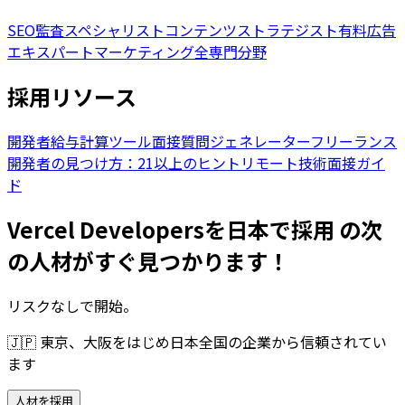
SEO監査スペシャリスト
コンテンツストラテジスト
有料広告
エキスパート
マーケティング全専門分野
採用リソース
開発者給与計算ツール
面接質問ジェネレーター
フリーランス
開発者の見つけ方：21以上のヒント
リモート技術面接ガイ
ド
Vercel Developersを日本で採用 の次
の人材がすぐ見つかります！
リスクなしで開始。
🇯🇵
東京、大阪をはじめ日本全国の企業から信頼されてい
ます
人材を採用