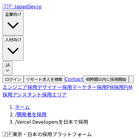
🇯🇵 JapanDev.jp
企業向け
人材向け
JA
Contact
ログイン
リモート求人を検索
48時間以内に採用開始
エンジニア採用
デザイナー採用
マーケター採用
PM採用
PjM
採用
アシスタント採用
エリア
ホーム
/
開発者を採用
/
Vercel Developersを日本で採用
🇯🇵
東京・日本の採用プラットフォーム