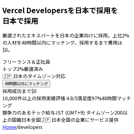
Vercel Developersを日本で採用を
日本で採用
厳選されたエキスパートを日本の企業向けに採用。上位2%
の人材を48時間以内にマッチング。採用するまで費用は
$0。
フリーランス＆正社員
トップ2%厳選済み
🇯🇵 日本のタイムゾーン対応
48時間以内にマッチング
採用成功まで$0
10,000件以上の採用実績
評価 4.8/5
満足度97%
48時間マッチ
ング
競争力のあるテック給与
JST (GMT+9) タイムゾーン
200以
上の国籍
日本全国
🇯🇵
日本全国の企業にサービス提供
Home
/
developers