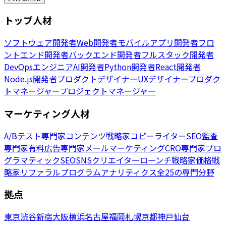
トップ人材
ソフトウェア開発者
Web開発者
モバイルアプリ開発者
フロ
ントエンド開発者
バックエンド開発者
フルスタック開発者
DevOpsエンジニア
AI開発者
Python開発者
React開発者
Node.js開発者
プロダクトデザイナー
UXデザイナー
プロダク
トマネージャー
プロジェクトマネージャー
マーケティング人材
A/Bテスト専門家
コンテンツ戦略家
コピーライター
SEO監査
専門家
有料広告専門家
メールマーケティング
CRO専門家
プロ
グラマティックSEO
SNSクリエイター
ローンチ戦略家
価格戦
略家
リファラルプログラム
アナリティクス
全25の専門分野
拠点
東京
渋谷
新宿
大阪
横浜
名古屋
福岡
札幌
京都
神戸
仙台