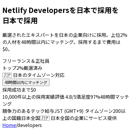
Netlify Developersを日本で採用を
日本で採用
厳選されたエキスパートを日本の企業向けに採用。上位2%
の人材を48時間以内にマッチング。採用するまで費用は
$0。
フリーランス＆正社員
トップ2%厳選済み
🇯🇵 日本のタイムゾーン対応
48時間以内にマッチング
採用成功まで$0
10,000件以上の採用実績
評価 4.8/5
満足度97%
48時間マッチ
ング
競争力のあるテック給与
JST (GMT+9) タイムゾーン
200以
上の国籍
日本全国
🇯🇵
日本全国の企業にサービス提供
Home
/
developers