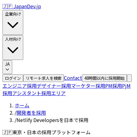
🇯🇵 JapanDev.jp
企業向け
人材向け
JA
Contact
ログイン
リモート求人を検索
48時間以内に採用開始
エンジニア採用
デザイナー採用
マーケター採用
PM採用
PjM
採用
アシスタント採用
エリア
ホーム
/
開発者を採用
/
Netlify Developersを日本で採用
🇯🇵
東京・日本の採用プラットフォーム