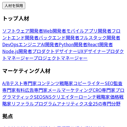
人材を採用
トップ人材
ソフトウェア開発者
Web開発者
モバイルアプリ開発者
フロ
ントエンド開発者
バックエンド開発者
フルスタック開発者
DevOpsエンジニア
AI開発者
Python開発者
React開発者
Node.js開発者
プロダクトデザイナー
UXデザイナー
プロダク
トマネージャー
プロジェクトマネージャー
マーケティング人材
A/Bテスト専門家
コンテンツ戦略家
コピーライター
SEO監査
専門家
有料広告専門家
メールマーケティング
CRO専門家
プロ
グラマティックSEO
SNSクリエイター
ローンチ戦略家
価格戦
略家
リファラルプログラム
アナリティクス
全25の専門分野
拠点