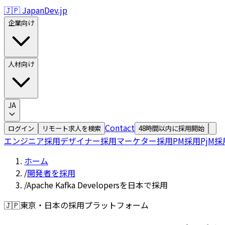
🇯🇵 JapanDev.jp
企業向け
人材向け
JA
Contact
ログイン
リモート求人を検索
48時間以内に採用開始
エンジニア採用
デザイナー採用
マーケター採用
PM採用
PjM採
ホーム
/
開発者を採用
/
Apache Kafka Developersを日本で採用
🇯🇵
東京・日本の採用プラットフォーム