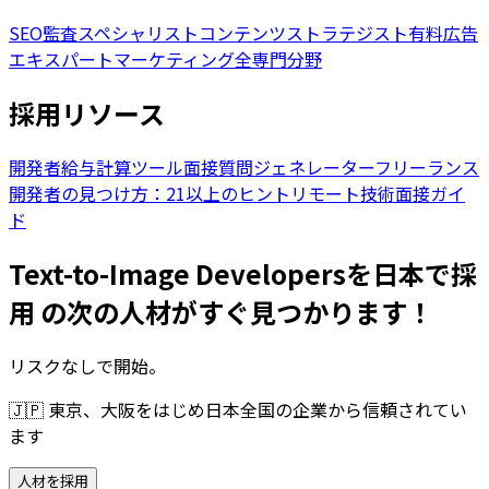
SEO監査スペシャリスト
コンテンツストラテジスト
有料広告
エキスパート
マーケティング全専門分野
採用リソース
開発者給与計算ツール
面接質問ジェネレーター
フリーランス
開発者の見つけ方：21以上のヒント
リモート技術面接ガイ
ド
Text-to-Image Developersを日本で採
用 の次の人材がすぐ見つかります！
リスクなしで開始。
🇯🇵
東京、大阪をはじめ日本全国の企業から信頼されてい
ます
人材を採用