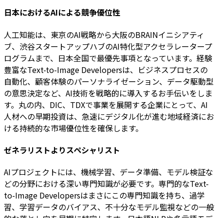
日本におけるAIによる競争優位性
人工知能は、東京のAI戦略から大阪のBRAINイニシアティ
ブ、渋谷スタートアップハブのAI特化型アクセラレータープ
ログラムまで、日本全国で最優先事項となっています。経験
豊富なText-to-Image Developersは、ビジネスプロセスの
自動化、顧客体験のパーソナライゼーション、データ駆動型
の意思決定など、AI技術を戦略的に導入するお手伝いをしま
す。丸の内、DIC、TDXで事業を展開する企業にとって、AI
人材への早期投資は、急速にデジタル化が進む地域経済にお
ける持続的な市場優位性を確保します。
ゼネラリストよりスペシャリスト
AIプロジェクトには、機械学習、データ準備、モデル検証な
どの分野における深い専門知識が必要です。専門的なText-
to-Image Developersはまさにこの専門知識を持ち、過学
習、学習データのバイアス、不十分なモデル監視などの一般