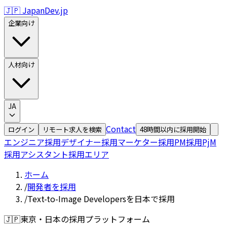
🇯🇵 JapanDev.jp
企業向け
人材向け
JA
Contact
ログイン
リモート求人を検索
48時間以内に採用開始
エンジニア採用
デザイナー採用
マーケター採用
PM採用
PjM
採用
アシスタント採用
エリア
ホーム
/
開発者を採用
/
Text-to-Image Developersを日本で採用
🇯🇵
東京・日本の採用プラットフォーム