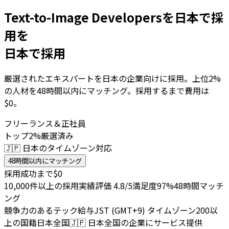
Text-to-Image Developersを日本で採
用を
日本で採用
厳選されたエキスパートを日本の企業向けに採用。上位2%
の人材を48時間以内にマッチング。採用するまで費用は
$0。
フリーランス＆正社員
トップ2%厳選済み
🇯🇵 日本のタイムゾーン対応
48時間以内にマッチング
採用成功まで$0
10,000件以上の採用実績
評価 4.8/5
満足度97%
48時間マッチ
ング
競争力のあるテック給与
JST (GMT+9) タイムゾーン
200以
上の国籍
日本全国
🇯🇵
日本全国の企業にサービス提供