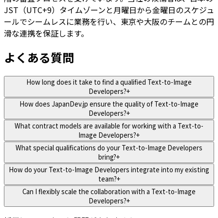
JST（UTC+9）タイムゾーンと月曜日から金曜日のスケジュ
ールでシームレスに業務を行い、東京や大阪のチームとの円
滑な連携を保証します。
よくある質問
How long does it take to find a qualified Text-to-Image
Developers?
+
How does JapanDev.jp ensure the quality of Text-to-Image
Developers?
+
What contract models are available for working with a Text-to-
Image Developers?
+
What special qualifications do your Text-to-Image Developers
bring?
+
How do your Text-to-Image Developers integrate into my existing
team?
+
Can I flexibly scale the collaboration with a Text-to-Image
Developers?
+