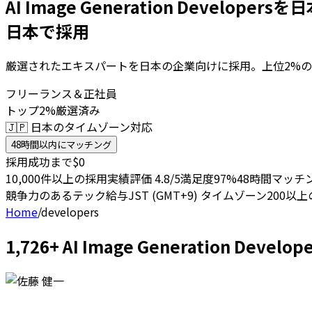
AI Image Generation Developer
日本で採用
厳選されたエキスパートを日本の企業向けに採用。上位2%の
フリーランス＆正社員
トップ2%厳選済み
🇯🇵 日本のタイムゾーン対応
48時間以内にマッチング
採用成功まで$0
10,000件以上の採用実績
評価 4.8/5
満足度97%
48時間マッチ
競争力のあるテック給与
JST (GMT+9) タイムゾーン
200以
Home
/
developers
1,726+ AI Image Generation 