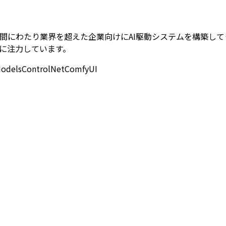
、過去8年間にわたり業界を超えた企業向けにAI駆動システムを構築してきました。
に注力しています。
Models
ControlNet
ComfyUI