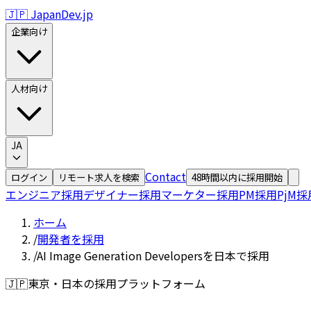
🇯🇵 JapanDev.jp
企業向け
人材向け
JA
Contact
ログイン
リモート求人を検索
48時間以内に採用開始
エンジニア採用
デザイナー採用
マーケター採用
PM採用
PjM採
ホーム
/
開発者を採用
/
AI Image Generation Developersを日本で採用
🇯🇵
東京・日本の採用プラットフォーム